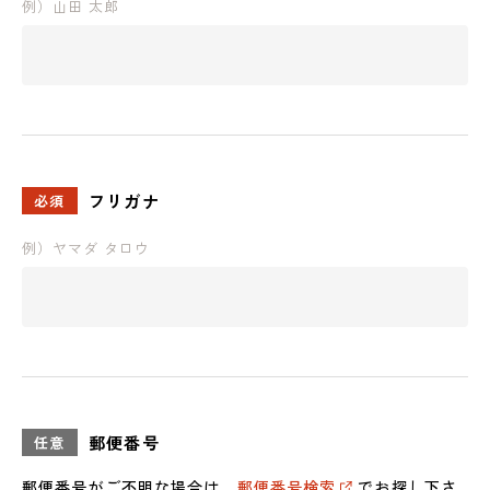
例）山田 太郎
052-361-5551
タップで電話をかける
名東店
住所
〒465-0057 名古屋市名東区陸
フリガナ
必須
前町26
Google map
営業時間
平日 11：00～18：00
例）ヤマダ タロウ
土・日・祝 11：00～19：00
定休日
水曜日（祝日は営業）
052-734-8477
タップで電話をかける
郵便番号
任意
郵便番号がご不明な場合は、
郵便番号検索
でお探し下さ