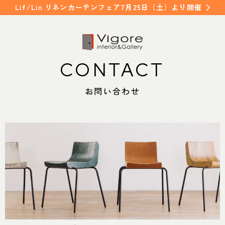
Lif/Lin リネンカーテンフェア7月25日（土）より開催
CONTACT
HOME
WORKS
ホーム
納入事例
お問い合わせ
EVENT / NEWS
FAQ
イベント/ニュース
よくあるご質問
CONCEPT
COLUMN
コンセプト
コラム
ORDER MADE
ITEM
オーダーメイド
商品紹介