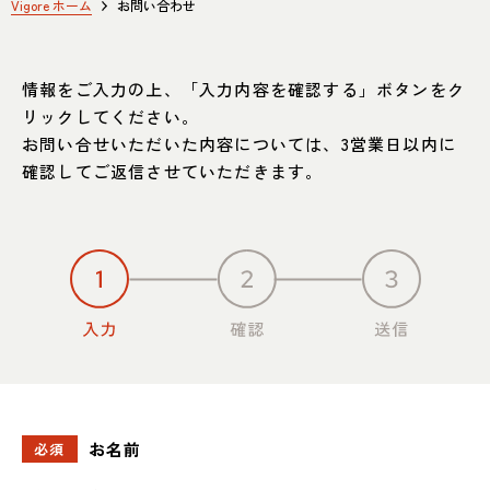
SHOP INFO
CONTACT
Vigore ホーム
お問い合わせ
店舗情報
お問い合わせ
NAKAGAWA
情報をご入力の上、「入力内容を確認する」ボタンをク
PRIVACY POLICY
中川店
プライバシーポリシー
リックしてください。
MEITO
お問い合せいただいた内容については、3営業日以内に
TRANSACTION
確認してご返信させていただきます。
名東店
特定商取引法に基づく表記
中川店
住所
〒454-0825 名古屋市中川区好
本町1-107
Google map
営業時間
平日 11：00～18：00
土・日・祝 11：00～19：00
定休日
水曜日（祝日は営業）
お名前
必須