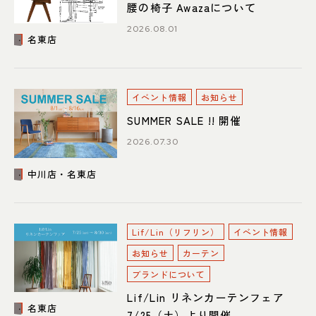
052-361-5551
腰の椅子 Awazaについて
2026.08.01
タップで電話をかける
名東店
名東店
イベント情報
お知らせ
SUMMER SALE !! 開催
住所
〒465-0057 名古屋市名東区陸
前町26
Google map
2026.07.30
営業時間
平日 11：00～18：00
土・日・祝 11：00～19：00
中川店・名東店
定休日
水曜日（祝日は営業）
052-734-8477
Lif/Lin（リフリン）
イベント情報
タップで電話をかける
お知らせ
カーテン
ブランドについて
Lif/Lin リネンカーテンフェア
名東店
7/25（土）より開催