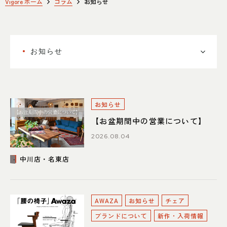
SHOP INFO
CONTACT
Vigore ホーム
コラム
お知らせ
店舗情報
お問い合わせ
NAKAGAWA
PRIVACY POLICY
中川店
お知らせ
プライバシーポリシー
MEITO
TRANSACTION
名東店
特定商取引法に基づく表記
お知らせ
【お盆期間中の営業について】
2026.08.04
中川店
中川店・名東店
住所
〒454-0825 名古屋市中川区好
本町1-107
Google map
営業時間
平日 11：00～18：00
土・日・祝 11：00～19：00
AWAZA
お知らせ
チェア
定休日
水曜日（祝日は営業）
ブランドについて
新作・入荷情報