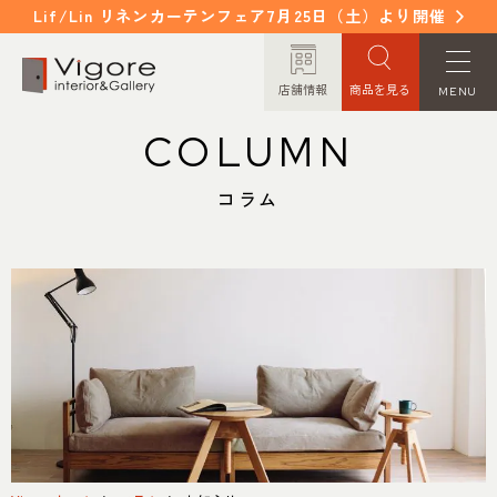
Lif/Lin リネンカーテンフェア7月25日（土）より開催
店舗情報
商品を見る
MENU
COLUMN
HOME
WORKS
ホーム
納入事例
コラム
EVENT / NEWS
FAQ
イベント/ニュース
よくあるご質問
CONCEPT
COLUMN
コンセプト
コラム
ORDER MADE
ITEM
オーダーメイド
商品紹介