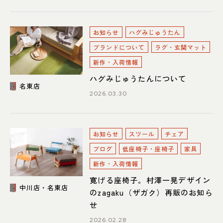
お知らせ
ハグみじゅうたん
ブランドについて
ラグ・玄関マット
新作・入荷情報
ハグみじゅうたんについて
名東店
2026.03.30
お知らせ
スツール
チェア
ブログ
低座椅子・座椅子
家具
新作・入荷情報
寛げる座椅子。村澤一晃デザイン
中川店・名東店
のzagaku（ザガク）再販のお知ら
せ
2026.02.28