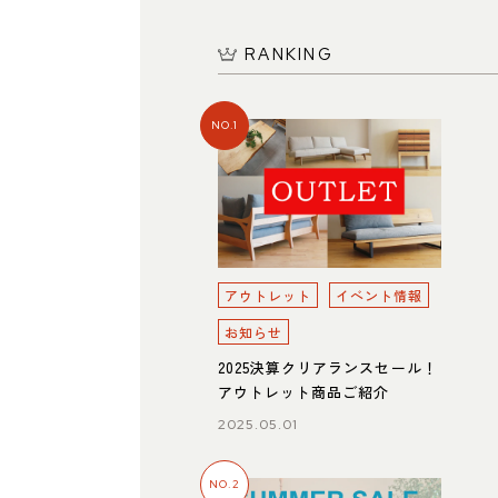
RANKING
NO.1
名東店
所
〒465-0057 名古屋市名東区陸前町26
Google map
業時間
平日 11：00～18：00
土・日・祝 11：00～19：00
休日
水曜日（祝日は営業）
アウトレット
イベント情報
話番号
052-734-8477
お知らせ
2025決算クリアランスセール！
アウトレット商品ご紹介
2025.05.01
NO.2