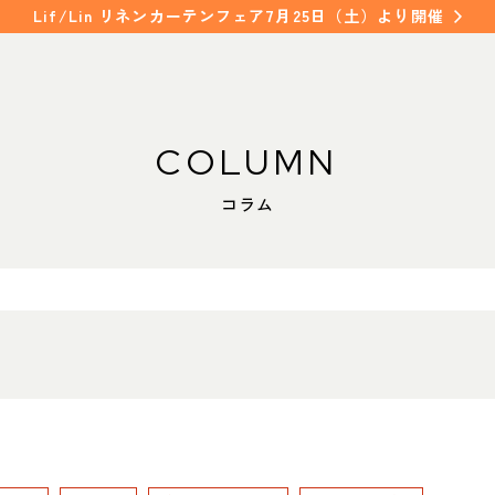
Lif/Lin リネンカーテンフェア7月25日（土）より開催
COLUMN
WORKS
SHOP INFO
コラム
納入事例
店舗情報
NAKAGAWA
FAQ
中川店
よくあるご質問
MEITO
名東店
COLUMN
コラム