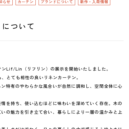
知らせ
カーテン
ブランドについて
新作・入荷情報
ン）について
0825 名古屋市中川区好本町1-
住
map
営
テンLif/Lin（リフリン）の展示を開始いたしました。
：00～18：00
 11：00～19：00
定
とも、とても相性の良いリネンカーテン。
祝日は営業）
電
ネン特有のやわらかな風合いが自然に調和し、空間全体に心
551
表情を持ち、使い込むほどに味わいを深めていく存在。木の
互いの魅力を引き立て合い、暮らしにより一層の温かみと上