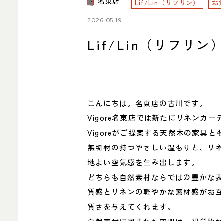
名東店
ITEM
Lif/Lin（リフリン）
お
商品紹介
2026.05.19
Lif/Lin（リフリ
中川店
住所
〒454-
107
こんにちは。名東店の古川です。
Google 
Vigore名東店では新たにリネンカー
営業時間
平日 11
土・日・祝
Vigoreがご提案する天然木の家具
定休日
水曜日（
無垢材の持つやさしい温もりと、リ
電話番号
052-361-5
地よい空気感を生み出します。
どちらも自然素材ならではの豊かな
質感とリネンの軽やかな素材感がお
質さを与えてくれます。