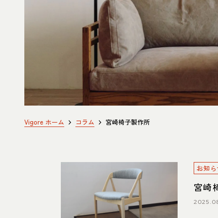
ITEM
商品紹介
中川店
住所
〒454-
107
Google 
営業時間
平日 11
Vigore ホーム
コラム
宮崎椅子製作所
土・日・祝
定休日
水曜日（
電話番号
052-361-5
お知ら
宮崎
2025.0