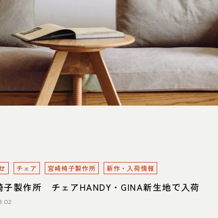
0825 名古屋市中川区好本町1-
住
map
営
：00～18：00
 11：00～19：00
定
祝日は営業）
電
551
せ
チェア
宮崎椅子製作所
新作・入荷情報
椅子製作所 チェアHANDY・GINA新生地で入荷
8.02