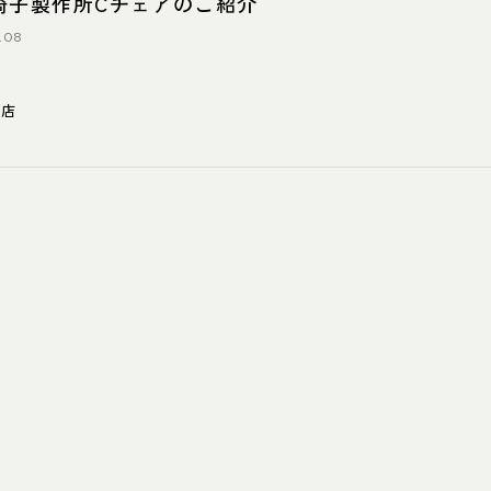
椅子製作所Cチェアのご紹介
.08
東店