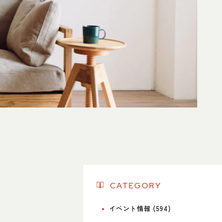
名東店
所
〒465-0057 名古屋市名東区陸前町26
Google map
業時間
平日 11：00～18：00
土・日・祝 11：00～19：00
休日
水曜日（祝日は営業）
話番号
052-734-8477
CATEGORY
イベント情報 (594)