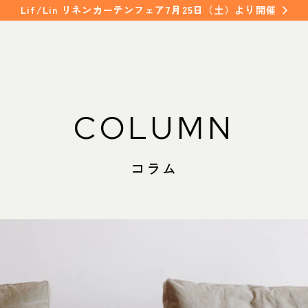
Lif/Lin リネンカーテンフェア7月25日（土）より開催
WORKS
SHOP INFO
COLUMN
納入事例
店舗情報
NAKAGAWA
コラム
FAQ
中川店
よくあるご質問
MEITO
名東店
COLUMN
コラム