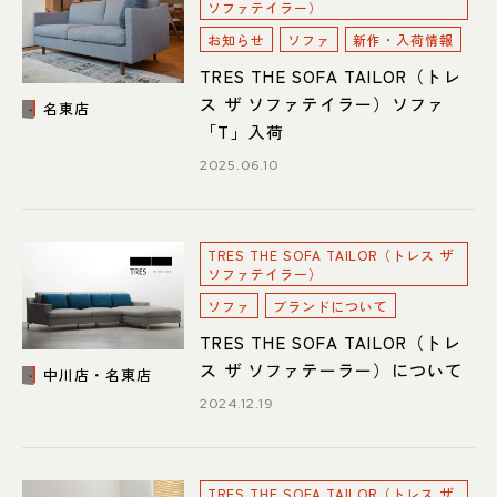
ソファテイラー）
052-361-5551
お知らせ
ソファ
新作・入荷情報
タップで電話をかける
TRES THE SOFA TAILOR（トレ
ス ザ ソファテイラー）ソファ
名東店
「T」入荷
名東店
2025.06.10
住所
〒465-0057 名古屋市名東区陸
前町26
Google map
営業時間
平日 11：00～18：00
TRES THE SOFA TAILOR（トレス ザ
土・日・祝 11：00～19：00
ソファテイラー）
定休日
水曜日（祝日は営業）
ソファ
ブランドについて
TRES THE SOFA TAILOR（トレ
052-734-8477
ス ザ ソファテーラー）について
中川店・名東店
タップで電話をかける
2024.12.19
TRES THE SOFA TAILOR（トレス ザ