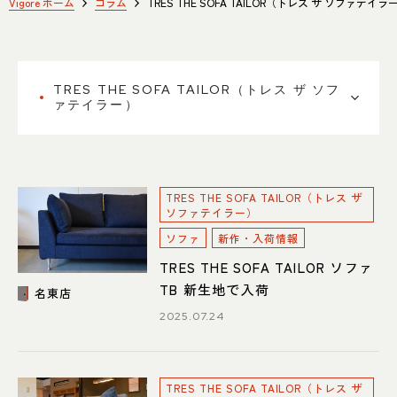
SHOP INFO
CONTACT
Vigore ホーム
コラム
TRES THE SOFA TAILOR（トレス ザ ソファテイラ
店舗情報
お問い合わせ
NAKAGAWA
PRIVACY POLICY
中川店
TRES THE SOFA TAILOR（トレス ザ ソフ
プライバシーポリシー
ァテイラー）
MEITO
TRANSACTION
名東店
特定商取引法に基づく表記
TRES THE SOFA TAILOR（トレス ザ
ソファテイラー）
ソファ
新作・入荷情報
中川店
TRES THE SOFA TAILOR ソファ
住所
〒454-0825 名古屋市中川区好
TB 新生地で入荷
名東店
本町1-107
Google map
2025.07.24
営業時間
平日 11：00～18：00
土・日・祝 11：00～19：00
定休日
水曜日（祝日は営業）
TRES THE SOFA TAILOR（トレス ザ