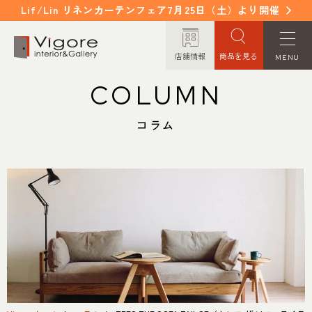
Lif/Lin リネンカーテンフェア7月25日（土）より開催
店舗情報
商品を見る
MENU
COLUMN
HOME
WORKS
ホーム
納入事例
コラム
EVENT / NEWS
FAQ
イベント/ニュース
よくあるご質問
CONCEPT
COLUMN
コンセプト
コラム
ORDER MADE
ITEM
オーダーメイド
商品紹介