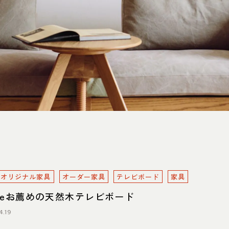
0825 名古屋市中川区好本町1-
住
map
営
：00～18：00
 11：00～19：00
定
祝日は営業）
電
551
oreオリジナル家具
オーダー家具
テレビボード
家具
oreお薦めの天然木テレビボード
4.19