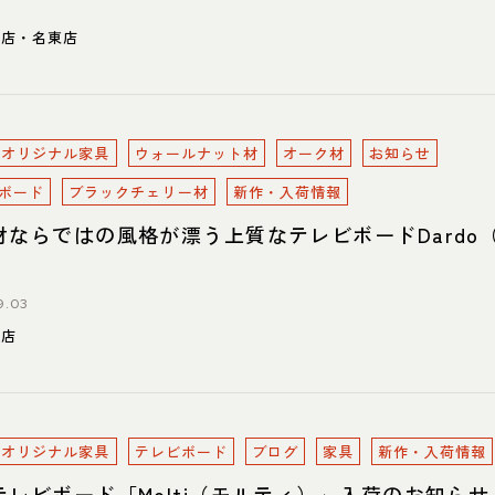
川店・名東店
oreオリジナル家具
ウォールナット材
オーク材
お知らせ
ボード
ブラックチェリー材
新作・入荷情報
材ならではの風格が漂う上質なテレビボードDardo
9.03
東店
oreオリジナル家具
テレビボード
ブログ
家具
新作・入荷情報
テレビボード「Molti（モルティ）」入荷のお知らせ