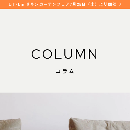
Lif/Lin リネンカーテンフェア7月25日（土）より開催
WORKS
SHOP INFO
COLUMN
納入事例
店舗情報
NAKAGAWA
コラム
FAQ
中川店
よくあるご質問
MEITO
名東店
COLUMN
コラム