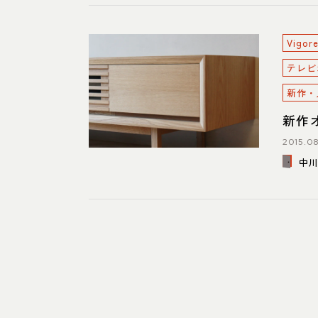
Vig
テレビ
新作・
新作
2015.08
中