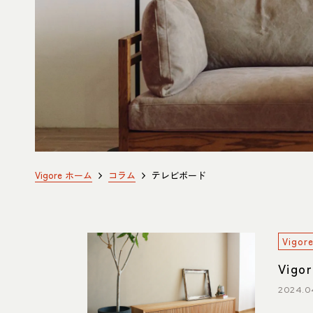
ITEM
商品紹介
中川店
住所
〒454-
107
Google 
営業時間
平日 11
Vigore ホーム
コラム
テレビボード
土・日・祝
定休日
水曜日（
電話番号
052-361-5
Vig
Vig
2024.0