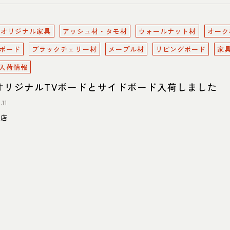
oreオリジナル家具
アッシュ材・タモ材
ウォールナット材
オーク
ボード
ブラックチェリー材
メープル材
リビングボード
家
入荷情報
オリジナルTVボードとサイドボード入荷しました
.11
川店