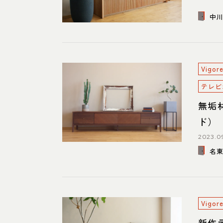
中
Vig
テレビ
無垢
ド）
2023.0
名
Vig
新作