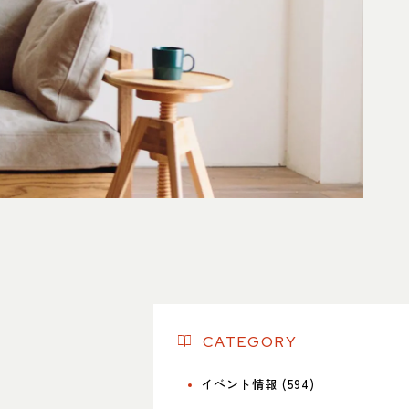
名東店
所
〒465-0057 名古屋市名東区陸前町26
Google map
業時間
平日 11：00～18：00
土・日・祝 11：00～19：00
休日
水曜日（祝日は営業）
話番号
052-734-8477
CATEGORY
イベント情報 (594)