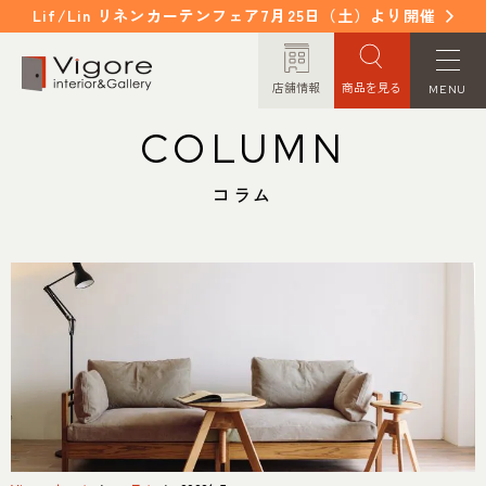
Lif/Lin リネンカーテンフェア7月25日（土）より開催
店舗情報
商品を見る
MENU
COLUMN
HOME
WORKS
ホーム
納入事例
コラム
EVENT / NEWS
FAQ
イベント/ニュース
よくあるご質問
CONCEPT
COLUMN
コンセプト
コラム
ORDER MADE
ITEM
オーダーメイド
商品紹介