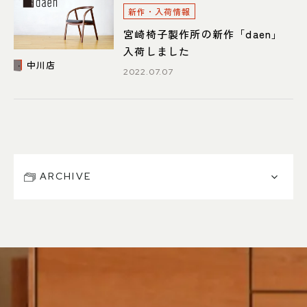
052-361-5551
新作・入荷情報
宮崎椅子製作所の新作「daen」
タップで電話をかける
入荷しました
中川店
2022.07.07
名東店
住所
〒465-0057 名古屋市名東区陸
前町26
Google map
営業時間
平日 11：00～18：00
土・日・祝 11：00～19：00
ARCHIVE
定休日
水曜日（祝日は営業）
052-734-8477
タップで電話をかける