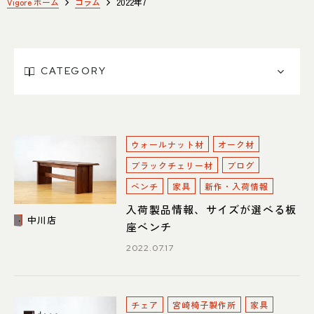
SHOP INFO
CONTACT
Vigore ホーム
コラム
2022年7
店舗情報
お問い合わせ
NAKAGAWA
PRIVACY POLICY
中川店
CATEGORY
プライバシーポリシー
MEITO
TRANSACTION
名東店
特定商取引法に基づく表記
ウォールナット材
オーク材
ブラックチェリー材
ブログ
ベンチ
家具
新作・入荷情報
中川店
入荷製品情報、サイズが選べる板
中川店
住所
〒454-0825 名古屋市中川区好
座ベンチ
本町1-107
Google map
2022.07.17
営業時間
平日 11：00～18：00
土・日・祝 11：00～19：00
定休日
水曜日（祝日は営業）
チェア
宮崎椅子製作所
家具