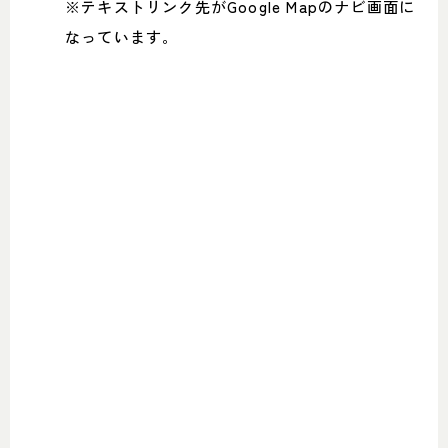
※テキストリンク先がGoogle Mapのナビ画面に
052-361-5551
なっています。
タップで電話をかける
名東店
住所
〒465-0057 名古屋市名東区陸
前町26
Google map
営業時間
平日 11：00～18：00
土・日・祝 11：00～19：00
定休日
水曜日（祝日は営業）
052-734-8477
タップで電話をかける