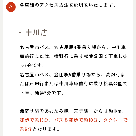
SHOP INFO
CONTACT
各店舗のアクセス方法を説明をいたします。
店舗情報
お問い合わせ
NAKAGAWA
PRIVACY POLICY
中川店
中川店
プライバシーポリシー
MEITO
TRANSACTION
名古屋市バス、名古屋駅4番乗り場から、中川車
名東店
特定商取引法に基づく表記
庫前行または、権野行に乗り松葉公園で下車し徒
歩5分です。
名古屋市バス、金山駅5番乗り場から、高畑行ま
たは戸田行または中川車庫前行に乗り松葉公園で
中川店
下車し徒歩5分です。
住所
〒454-0825 名古屋市中川区好
本町1-107
Google map
最寄り駅のあおなみ線「荒子駅」からは約1km。
営業時間
平日 11：00～18：00
土・日・祝 11：00～19：00
徒歩で約13分
、
バス＆徒歩で約10分
、
タクシーで
定休日
水曜日（祝日は営業）
約6分
となります。