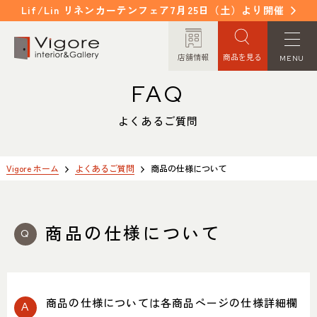
Lif/Lin リネンカーテンフェア7月25日（土）より開催
店舗情報
商品を見る
MENU
FAQ
HOME
WORKS
ホーム
納入事例
よくあるご質問
EVENT / NEWS
FAQ
イベント/ニュース
よくあるご質問
Vigore ホーム
よくあるご質問
商品の仕様について
CONCEPT
COLUMN
コンセプト
コラム
商品の仕様について
ORDER MADE
ITEM
オーダーメイド
商品紹介
商品の仕様については各商品ページの仕様詳細欄