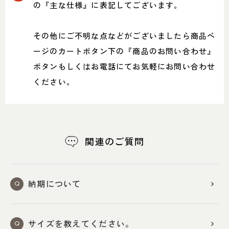
SHOP INFO
CONTACT
の『主な仕様』に表記してございます。
店舗情報
お問い合わせ
NAKAGAWA
その他にご不明な点などがございましたら商品ペ
PRIVACY POLICY
中川店
ージのカートボタン下の『商品のお問い合わせ』
プライバシーポリシー
MEITO
ボタンもしくはお電話にてお気軽にお問い合わせ
TRANSACTION
名東店
特定商取引法に基づく表記
ください。
関連のご質問
中川店
住所
〒454-0825 名古屋市中川区好
本町1-107
Google map
納期について
営業時間
平日 11：00～18：00
土・日・祝 11：00～19：00
定休日
水曜日（祝日は営業）
サイズを教えてください。