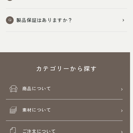
052-361-5551
タップで電話をかける
製品保証はありますか？
名東店
住所
〒465-0057 名古屋市名東区陸
前町26
Google map
営業時間
平日 11：00～18：00
カテゴリーから探す
土・日・祝 11：00～19：00
定休日
水曜日（祝日は営業）
商品について
052-734-8477
タップで電話をかける
素材について
ご注文について