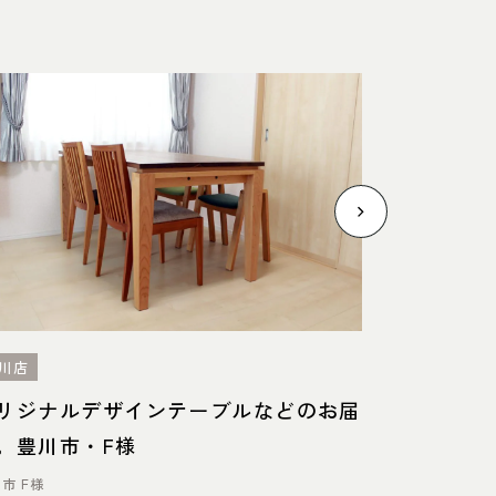
川店
中川店
リジナルデザインテーブルなどのお届
ウォール
。豊川市・F様
のある風
市 F様
安城市 T様