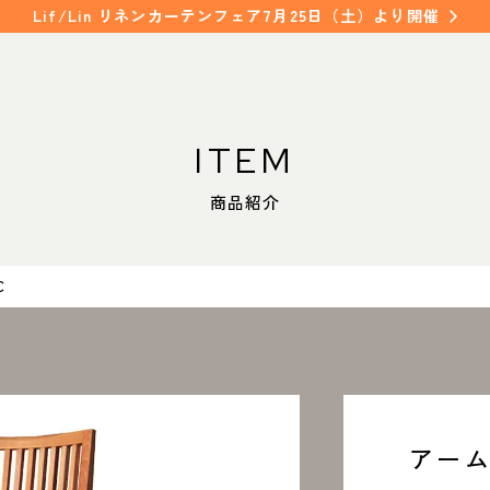
Lif/Lin リネンカーテンフェア7月25日（土）より開催
ITEM
WORKS
SHOP INFO
商品紹介
納入事例
店舗情報
NAKAGAWA
FAQ
中川店
C
よくあるご質問
MEITO
名東店
COLUMN
コラム
アーム