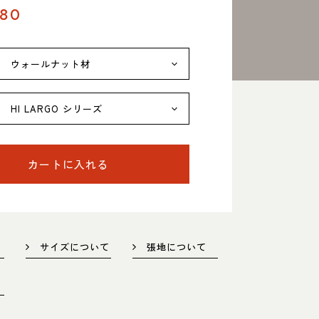
480
名東店
所
〒465-0057 名古屋市名東区陸前町26
Google map
業時間
平日 11：00～18：00
カートに入れる
土・日・祝 11：00～19：00
休日
水曜日（祝日は営業）
話番号
052-734-8477
サイズについて
張地について