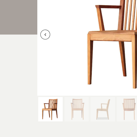
ITEM
商品紹介
中川店
住所
〒454-
107
Google 
営業時間
平日 11
土・日・祝
定休日
水曜日（
電話番号
052-361-5