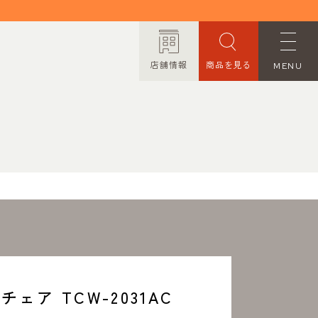
店舗情報
商品を見る
MENU
ORDER MADE
オーダーメイド
CONTACT
お問い合わせ
PRIVACY POLICY
プライバシーポリシー
チェア TCW-2031AC
TRANSACTION
特定商取引法に基づく表記