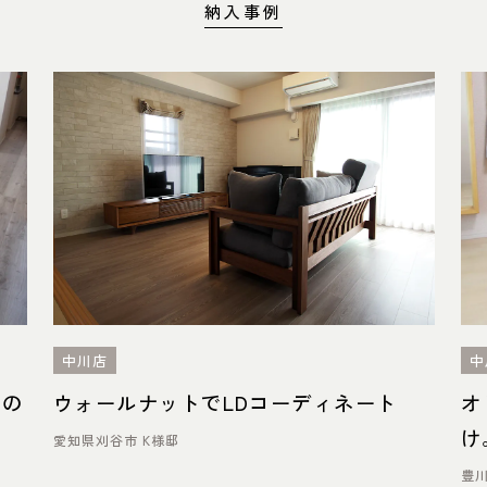
納入事例
中川店
中
材の
ウォールナットでLDコーディネート
オ
け
愛知県刈谷市 K様邸
豊川