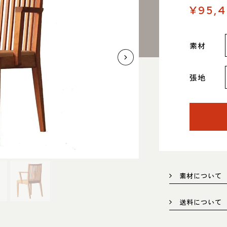
¥95,
素材
張地
0825 名古屋市中川区好本町1-
住
map
営
：00～18：00
 11：00～19：00
定
祝日は営業）
電
551
素材について
送料について