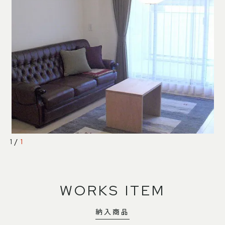
SHOP INFO
CONTACT
店舗情報
お問い合わせ
NAKAGAWA
PRIVACY POLICY
中川店
プライバシーポリシー
MEITO
TRANSACTION
名東店
特定商取引法に基づく表記
中川店
1
/
1
住所
〒454-0825 名古屋市中川区好
本町1-107
Google map
営業時間
平日 11：00～18：00
WORKS ITEM
土・日・祝 11：00～19：00
定休日
水曜日（祝日は営業）
納入商品