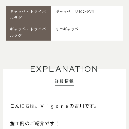
052-361-5551
ギャッベ・トライバ
ギャッベ リビング用
タップで電話をかける
ルラグ
ギャッベ・トライバ
ミニギャッベ
ルラグ
名東店
住所
〒465-0057 名古屋市名東区陸
前町26
Google map
営業時間
平日 11：00～18：00
EXPLANATION
土・日・祝 11：00～19：00
定休日
水曜日（祝日は営業）
詳細情報
052-734-8477
タップで電話をかける
こんにちは。Ｖｉｇｏｒｅの古川です。
施工例のご紹介です！