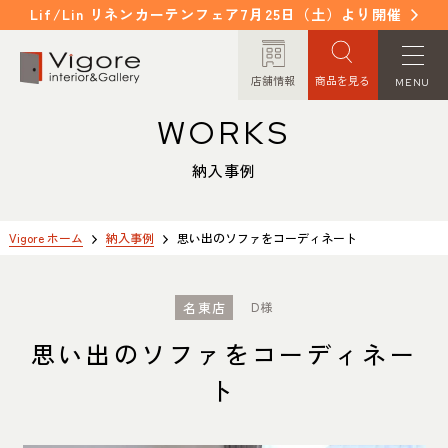
Lif/Lin リネンカーテンフェア7月25日（土）より開催
店舗情報
商品を見る
MENU
WORKS
HOME
WORKS
ホーム
納入事例
納入事例
EVENT / NEWS
FAQ
イベント/ニュース
よくあるご質問
Vigore ホーム
納入事例
思い出のソファをコーディネート
CONCEPT
COLUMN
名東店
D様
コンセプト
コラム
思い出のソファをコーディネー
ORDER MADE
ITEM
ト
オーダーメイド
商品紹介