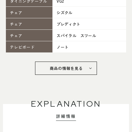
ダイニングテーブル
VG2
052-361-5551
チェア
シズクル
タップで電話をかける
チェア
プレディクト
チェア
スパイラル スツール
名東店
テレビボード
ノート
住所
〒465-0057 名古屋市名東区陸
前町26
Google map
営業時間
平日 11：00～18：00
商品の情報を見る
土・日・祝 11：00～19：00
定休日
水曜日（祝日は営業）
052-734-8477
EXPLANATION
タップで電話をかける
詳細情報