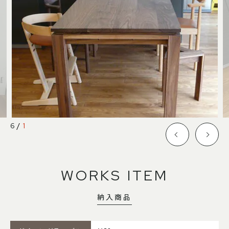
SHOP INFO
CONTACT
店舗情報
お問い合わせ
NAKAGAWA
PRIVACY POLICY
中川店
プライバシーポリシー
MEITO
TRANSACTION
名東店
特定商取引法に基づく表記
6
/
1
中川店
住所
〒454-0825 名古屋市中川区好
WORKS ITEM
本町1-107
Google map
営業時間
平日 11：00～18：00
土・日・祝 11：00～19：00
納入商品
定休日
水曜日（祝日は営業）