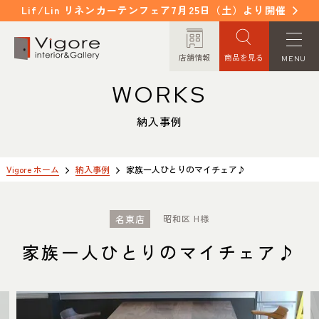
Lif/Lin リネンカーテンフェア7月25日（土）より開催
店舗情報
商品を見る
MENU
WORKS
HOME
WORKS
ホーム
納入事例
納入事例
EVENT / NEWS
FAQ
イベント/ニュース
よくあるご質問
Vigore ホーム
納入事例
家族一人ひとりのマイチェア♪
CONCEPT
COLUMN
名東店
昭和区 H様
コンセプト
コラム
家族一人ひとりのマイチェア♪
ORDER MADE
ITEM
オーダーメイド
商品紹介