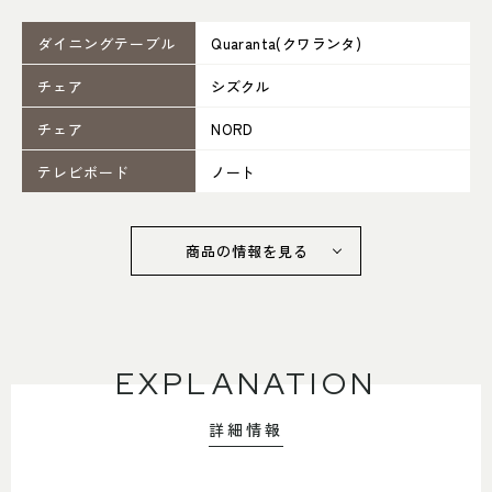
052-361-5551
ダイニングテーブル
Quaranta(クワランタ)
タップで電話をかける
チェア
シズクル
チェア
NORD
名東店
テレビボード
ノート
住所
〒465-0057 名古屋市名東区陸
前町26
Google map
営業時間
平日 11：00～18：00
商品の情報を見る
土・日・祝 11：00～19：00
定休日
水曜日（祝日は営業）
052-734-8477
EXPLANATION
タップで電話をかける
詳細情報