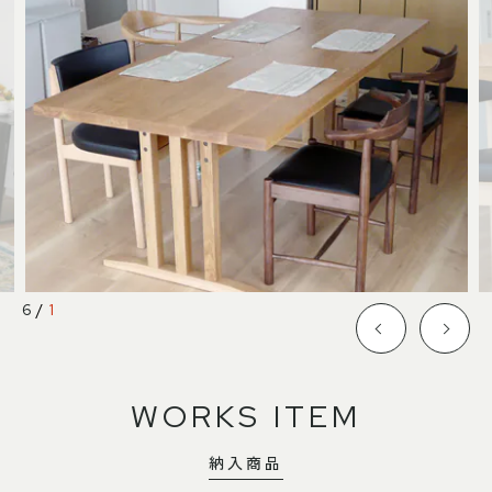
SHOP INFO
CONTACT
店舗情報
お問い合わせ
NAKAGAWA
PRIVACY POLICY
中川店
プライバシーポリシー
MEITO
TRANSACTION
名東店
特定商取引法に基づく表記
中川店
6
/
1
住所
〒454-0825 名古屋市中川区好
本町1-107
Google map
営業時間
平日 11：00～18：00
WORKS ITEM
土・日・祝 11：00～19：00
定休日
水曜日（祝日は営業）
納入商品