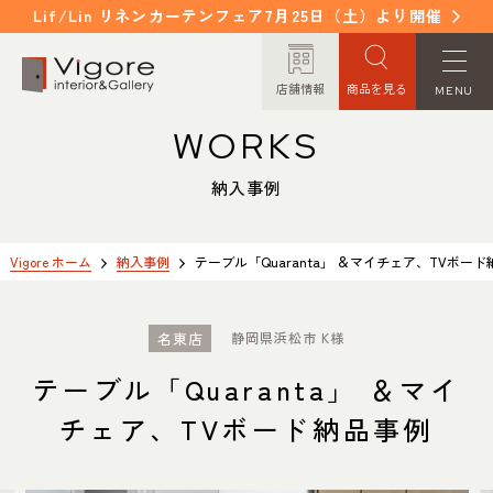
Lif/Lin リネンカーテンフェア7月25日（土）より開催
店舗情報
商品を見る
MENU
WORKS
HOME
WORKS
ホーム
納入事例
納入事例
EVENT / NEWS
FAQ
イベント/ニュース
よくあるご質問
Vigore ホーム
納入事例
テーブル「Quaranta」 ＆マイチェア、TVボー
CONCEPT
COLUMN
名東店
静岡県浜松市 K様
コンセプト
コラム
テーブル「Quaranta」 ＆マイ
ORDER MADE
ITEM
チェア、TVボード納品事例
オーダーメイド
商品紹介