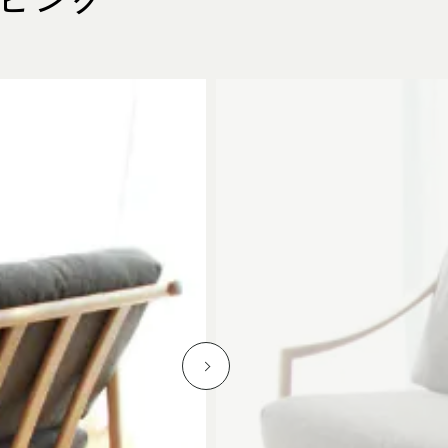
名東店
所
〒465-0057 名古屋市名東区陸前町26
Google map
業時間
平日 11：00～18：00
土・日・祝 11：00～19：00
休日
水曜日（祝日は営業）
話番号
052-734-8477