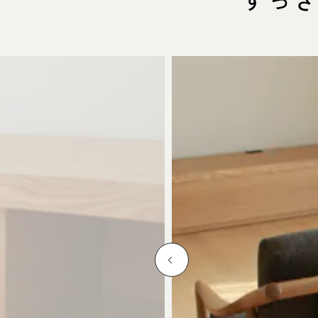
ITEM
商品紹介
中川店
住所
〒454-
107
Google 
営業時間
平日 11
土・日・祝
定休日
水曜日（
電話番号
052-361-5