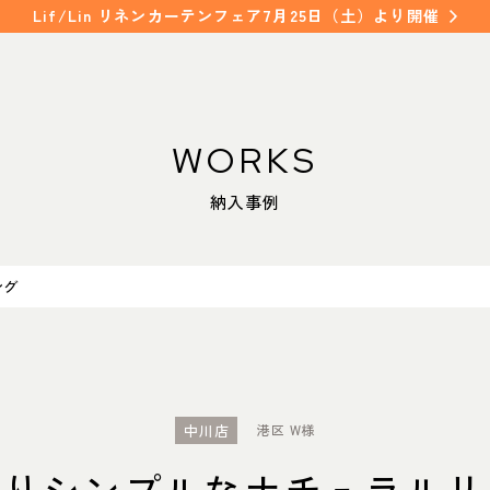
Lif/Lin リネンカーテンフェア7月25日（土）より開催
WORKS
WORKS
SHOP INFO
納入事例
納入事例
店舗情報
NAKAGAWA
FAQ
中川店
ング
よくあるご質問
MEITO
名東店
COLUMN
コラム
中川店
港区 W様
きりシンプルなナチュラルリ