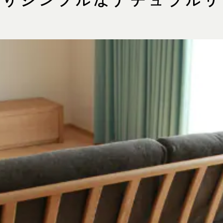
0825 名古屋市中川区好本町1-
住
map
営
：00～18：00
 11：00～19：00
定
祝日は営業）
電
551