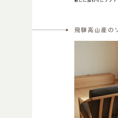
新たに加わったソファ「D
飛騨高山産のソ