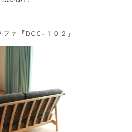
CC-102」。
ファ『DCC-１０２』