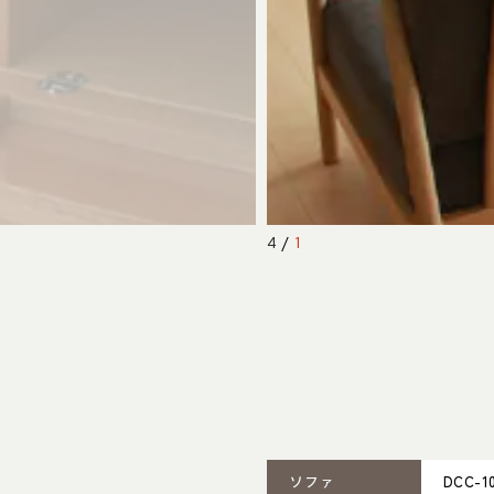
4
/
1
ソファ
DCC-1