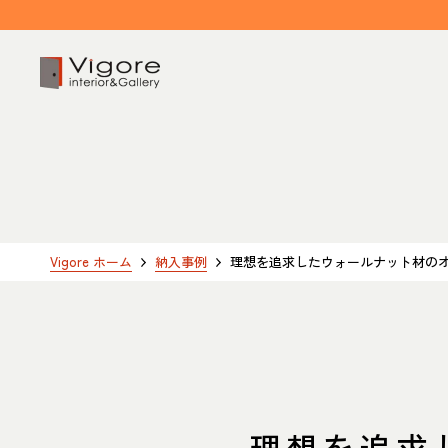
HOME
ホーム
EVENT / NEWS
Vigore ホーム
納入事例
理想を追求したウォールナット材の
イベント/ニュース
CONCEPT
コンセプト
理想を追求