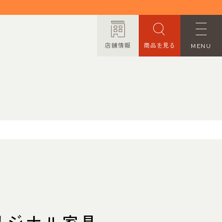
店舗情報
商品を見る
MENU
ORDER MADE
オーダーメイド
CONTACT
お問い合わせ
PRIVACY POLICY
プライバシーポリシー
TRANSACTION
リジナル家具
特定商取引法に基づく表記