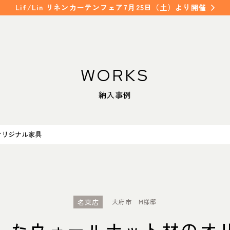
Lif/Lin リネンカーテンフェア7月25日（土）より開催
WORKS
WORKS
SHOP INFO
納入事例
納入事例
店舗情報
NAKAGAWA
FAQ
中川店
オリジナル家具
よくあるご質問
MEITO
名東店
COLUMN
コラム
名東店
大府市 M様邸
したウォールナット材のオ