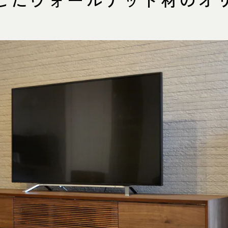
0825 名古屋市中川区好本町1-
住
map
営
：00～18：00
 11：00～19：00
定
祝日は営業）
電
551