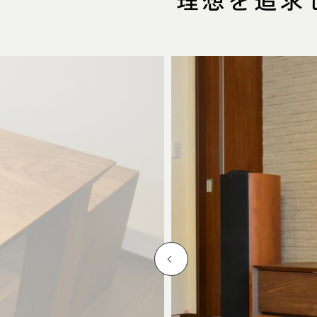
ITEM
商品紹介
中川店
住所
〒454-
107
Google 
営業時間
平日 11
土・日・祝
定休日
水曜日（
電話番号
052-361-5