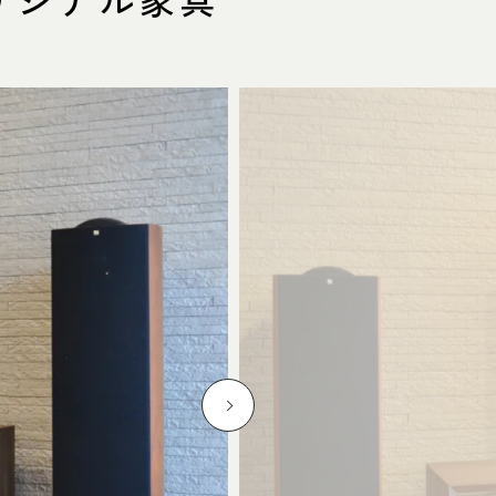
名東店
所
〒465-0057 名古屋市名東区陸前町26
Google map
業時間
平日 11：00～18：00
土・日・祝 11：00～19：00
休日
水曜日（祝日は営業）
話番号
052-734-8477