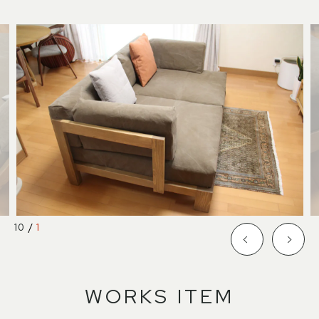
SHOP INFO
CONTACT
店舗情報
お問い合わせ
NAKAGAWA
PRIVACY POLICY
中川店
プライバシーポリシー
MEITO
TRANSACTION
名東店
特定商取引法に基づく表記
中川店
10
/
1
住所
〒454-0825 名古屋市中川区好
本町1-107
Google map
営業時間
平日 11：00～18：00
土・日・祝 11：00～19：00
WORKS ITEM
定休日
水曜日（祝日は営業）