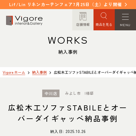
Lif/Lin リネンカーテンフェア7月25日（土）より開催
店舗情報
商品を見る
MENU
WORKS
HOME
WORKS
ホーム
納入事例
納入事例
EVENT / NEWS
FAQ
イベント/ニュース
よくあるご質問
Vigore ホーム
納入事例
広松木工ソファSTABILEとオーバーダイギャッベ
CONCEPT
COLUMN
中川店
みよし市 I様邸
コンセプト
コラム
広松木工ソファSTABILEとオー
ORDER MADE
ITEM
バーダイギャッベ納品事例
オーダーメイド
商品紹介
納入日:
2025.10.26