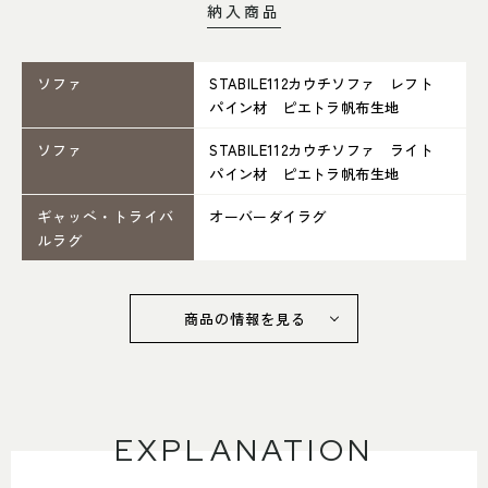
052-361-5551
納入商品
タップで電話をかける
ソファ
STABILE112カウチソファ レフト
パイン材 ピエトラ帆布生地
名東店
ソファ
STABILE112カウチソファ ライト
パイン材 ピエトラ帆布生地
住所
〒465-0057 名古屋市名東区陸
前町26
Google map
ギャッベ・トライバ
オーバーダイラグ
営業時間
平日 11：00～18：00
ルラグ
土・日・祝 11：00～19：00
定休日
水曜日（祝日は営業）
商品の情報を見る
052-734-8477
タップで電話をかける
EXPLANATION