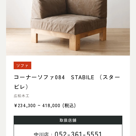
ソファ
コーナーソファ084 STABILE （スター
ビレ）
広松木工
¥234,300 ~ 418,000
(税込)
取扱店舗
052-361-5551
中川店 :