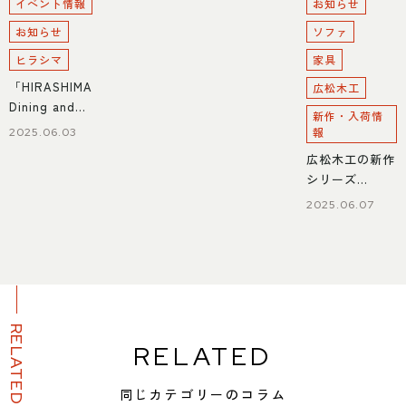
イベント情報
お知らせ
お知らせ
ソファ
ヒラシマ
家具
「HIRASHIMA
広松木工
Dining and
新作・入荷情
Living
報
2025.06.03
Campaign」
広松木工の新作
シリーズ
BASE（バー
2025.06.07
ゼ）入荷
RELATED
RELATED
同じカテゴリーのコラム