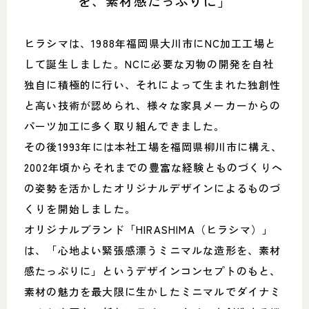
を、素材感たっぷりに」
052-361-5551
タップで電話をかける
ヒラシマは、1988年福岡県大川市にNC加工工場と
して誕生しました。NCに必要な刃物の開発を自社
独自に積極的に行い、それによって生まれた独創性
名東店
と高い技術が認められ、様々な家具メーカーからの
住所
〒465-0057 名古屋市名東区陸
パーツ加工に多く取り組んできました。
前町26
Google map
その後1993年には本社工場を福岡県柳川市に構え、
営業時間
平日 11：00～18：00
土・日・祝 11：00～19：00
2002年頃からそれまでの豊富な経験とものづくりへ
定休日
水曜日（祝日は営業）
の姿勢を活かしたオリジナルデザインによるものづ
くりを開始しました。
052-734-8477
オリジナルブランド「HIRASHIMA（ヒラシマ）」
タップで電話をかける
は、「心地よい緊張感漂うミニマルな造形を、素材
感たっぷりに」というデザインコンセプトのもと、
素材の魅力を最大限に生かしたミニマルでダイナミ