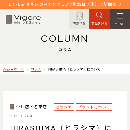
Lif/Lin リネンカーテンフェア7月25日（土）より開催
店舗情報
商品を見る
MENU
COLUMN
HOME
WORKS
ホーム
納入事例
コラム
EVENT / NEWS
FAQ
イベント/ニュース
よくあるご質問
Vigore ホーム
コラム
HIRASHIMA（ヒラシマ）について
CONCEPT
COLUMN
コンセプト
コラム
中川店・名東店
ヒラシマ
ORDER MADE
ブランドについて
ITEM
オーダーメイド
商品紹介
2025.06.04
HIRASHIMA（ヒラシマ）に