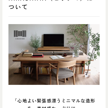
SHOP INFO
CONTACT
ついて
店舗情報
お問い合わせ
NAKAGAWA
PRIVACY POLICY
中川店
プライバシーポリシー
MEITO
TRANSACTION
名東店
特定商取引法に基づく表記
中川店
住所
〒454-0825 名古屋市中川区好
本町1-107
Google map
営業時間
平日 11：00～18：00
土・日・祝 11：00～19：00
定休日
水曜日（祝日は営業）
「心地よい緊張感漂うミニマルな造形