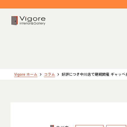
HOME
ホーム
EVENT / NEWS
Vigore ホーム
コラム
好評につき中川店で継続開催 ギャッベ＆
イベント/ニュース
CONCEPT
コンセプト