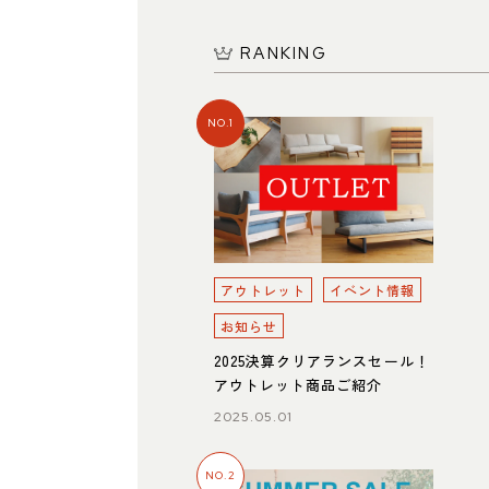
RANKING
NO.1
名東店
所
〒465-0057 名古屋市名東区陸前町26
Google map
業時間
平日 11：00～18：00
土・日・祝 11：00～19：00
休日
水曜日（祝日は営業）
アウトレット
イベント情報
話番号
052-734-8477
お知らせ
2025決算クリアランスセール！
アウトレット商品ご紹介
2025.05.01
NO.2