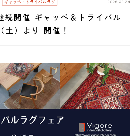
ギャッベ・トライバルラグ
2026.02.24
継続開催 ギャッベ＆トライバル
日（土）より 開催！
0825 名古屋市中川区好本町1-
住
map
営
：00～18：00
 11：00～19：00
定
祝日は営業）
電
551