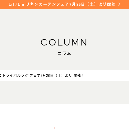
Lif/Lin リネンカーテンフェア7月25日（土）より開催
COLUMN
WORKS
SHOP INFO
コラム
納入事例
店舗情報
NAKAGAWA
FAQ
中川店
トライバルラグ フェア2月28日（土）より 開催！
よくあるご質問
MEITO
名東店
COLUMN
コラム