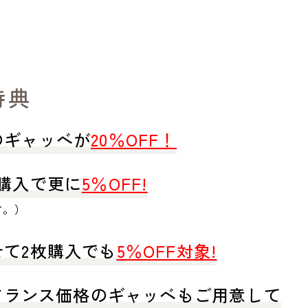
特典
のギャッベが
20％OFF！
購入で更に
5％OFF!
す。）
て2枚購入でも
5％OFF対象!
アランス価格のギャッベもご用意して