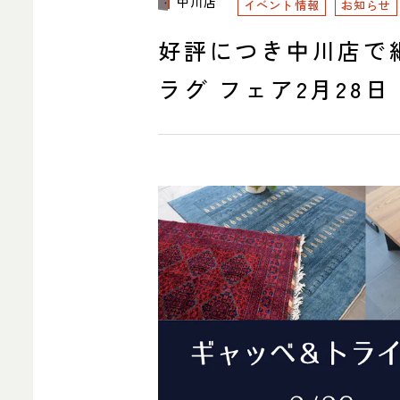
中川店
ITEM
イベント情報
お知らせ
商品紹介
好評につき中川店で
ラグ フェア2月28
中川店
住所
〒454-
107
Google 
営業時間
平日 11
土・日・祝
定休日
水曜日（
電話番号
052-361-5