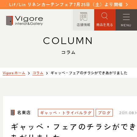
Lif/Lin リネンカーテンフェア7月25日（土）より開催
店舗情報
商品を見る
MENU
COLUMN
HOME
WORKS
ホーム
納入事例
コラム
EVENT / NEWS
FAQ
イベント/ニュース
よくあるご質問
Vigore ホーム
コラム
ギャッベ・フェアのチラシができあがりました
CONCEPT
COLUMN
コンセプト
コラム
名東店
ギャッベ・トライバルラグ
ORDER MADE
ブログ
ITEM
2011.08.
オーダーメイド
商品紹介
ギャッベ・フェアのチラシがで