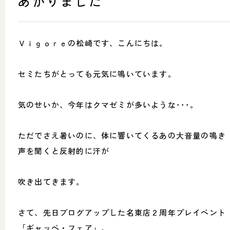
あがりました
SHOP INFO
CONTACT
店舗情報
お問い合わせ
NAKAGAWA
Ｖｉｇｏｒｅの松崎です、こんにちは。
PRIVACY POLICY
中川店
プライバシーポリシー
MEITO
TRANSACTION
セミたちがとっても元気に鳴いています。
名東店
特定商取引法に基づく表記
気のせいか、今年はクマゼミが多いような･･･。
ただでさえ暑いのに、体に響いてくるあの大音量の鳴き
中川店
声を聞くと反射的に汗が
住所
〒454-0825 名古屋市中川区好
本町1-107
Google map
吹き出てきます。
営業時間
平日 11：00～18：00
土・日・祝 11：00～19：00
定休日
水曜日（祝日は営業）
さて、先日ブログアップした名東店２周年プレイベント
「ギャッベ・フェア」。