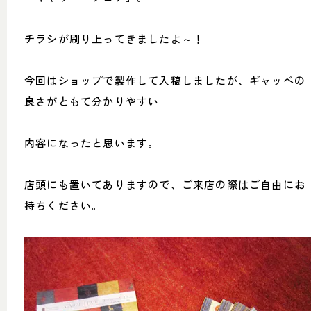
052-361-5551
タップで電話をかける
チラシが刷り上ってきましたよ～！
今回はショップで製作して入稿しましたが、ギャッベの
名東店
良さがともて分かりやすい
住所
〒465-0057 名古屋市名東区陸
前町26
Google map
内容になったと思います。
営業時間
平日 11：00～18：00
土・日・祝 11：00～19：00
定休日
水曜日（祝日は営業）
店頭にも置いてありますので、ご来店の際はご自由にお
持ちください。
052-734-8477
タップで電話をかける