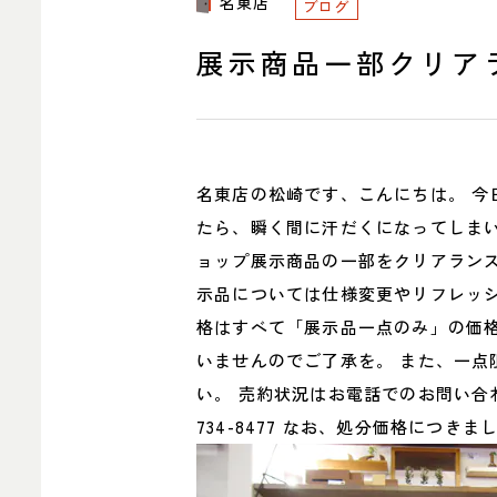
名東店
ITEM
ブログ
商品紹介
展示商品一部クリア
中川店
名東店の松崎です、こんにちは。 今
住所
〒454-
107
たら、瞬く間に汗だくになってしまい
Google 
ョップ展示商品の一部をクリアラン
営業時間
平日 11
土・日・祝
示品については仕様変更やリフレッシ
定休日
水曜日（
格はすべて「展示品一点のみ」の価
電話番号
052-361-5
いませんのでご了承を。 また、一
い。 売約状況はお電話でのお問い合わ
734-8477 なお、処分価格につ