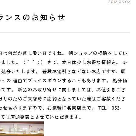
2012.06.02
ランスのお知らせ
日は何だか蒸し暑い日ですね。 朝ショップの掃除をしてい
0825 名古屋市中川区好本町1-
住
ました。（＾＾；） さて、本日は少しお得な情報を。 シ
map
営
ス処分いたします。 普段お値引きなどないお店ですが、展
：00～18：00
 11：00～19：00
ュの 理由でプライスダウンすることもあります。 処分価
定
祝日は営業）
電
格です。 新品のお取り寄せに関しましては、お値引きござ
551
点限りのためご来店時に売約となっていた際はご容赦くださ
せも承りますので、お気軽に名東店まで。 TEL：052-
きましては店頭発表とさせていただきます。