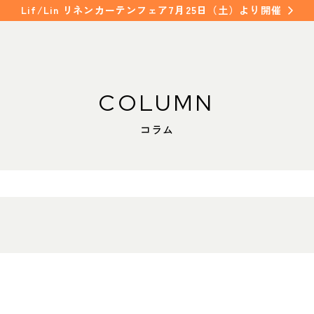
Lif/Lin リネンカーテンフェア7月25日（土）より開催
COLUMN
WORKS
SHOP INFO
コラム
納入事例
店舗情報
NAKAGAWA
FAQ
中川店
よくあるご質問
MEITO
名東店
COLUMN
コラム