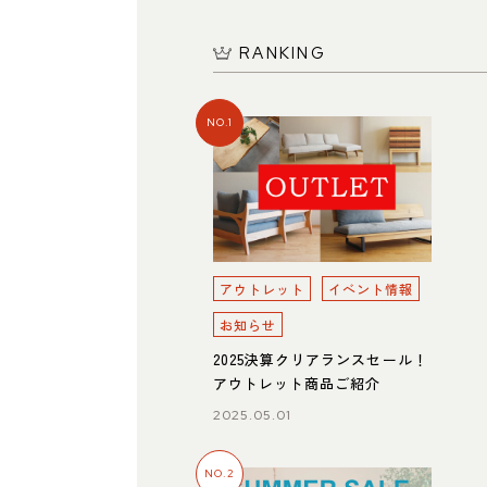
RANKING
NO.1
名東店
所
〒465-0057 名古屋市名東区陸前町26
Google map
業時間
平日 11：00～18：00
土・日・祝 11：00～19：00
休日
水曜日（祝日は営業）
アウトレット
イベント情報
話番号
052-734-8477
お知らせ
2025決算クリアランスセール！
アウトレット商品ご紹介
2025.05.01
NO.2