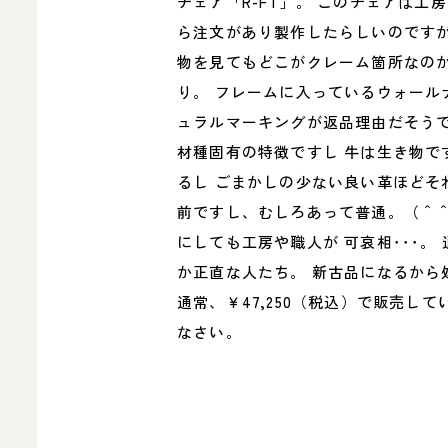
チェア「R-FT」。 このチェアは
ら注文があり製作したらしいのですが
物を見てもどこがクレーム箇所なのか
り。 フレームに入っているウォール
ュラルマーキングが返品理由だそう
材種固有の特徴ですし 牛は生き物
るし ごまかしの少ない良い革ほどそ
前ですし、むしろあって普通。（＾
にしても工房や職人が 可哀相･･･
か正直な人たち。 新古品になるから
通常、￥47,250（税込）で販売し
なさい。