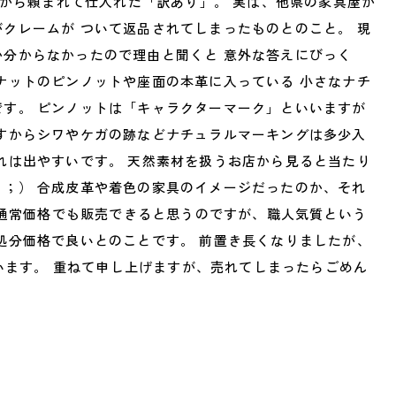
工房から頼まれて仕入れた「訳あり」。 実は、他県の家具屋か
クレームが ついて返品されてしまったものとのこと。 現
分からなかったので理由と聞くと 意外な答えにびっく
ナットのピンノットや座面の本革に入っている 小さなナチ
です。 ピンノットは「キャラクターマーク」といいますが
ですからシワやケガの跡などナチュラルマーキングは多少入
れは出やすいです。 天然素材を扱うお店から見ると当たり
＾；） 合成皮革や着色の家具のイメージだったのか、それ
。 通常価格でも販売できると思うのですが、職人気質という
処分価格で良いとのことです。 前置き長くなりましたが、
ています。 重ねて申し上げますが、売れてしまったらごめん