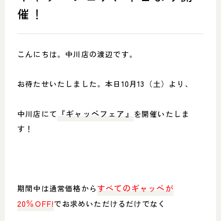
SHOP INFO
CONTACT
催！
店舗情報
お問い合わせ
NAKAGAWA
PRIVACY POLICY
中川店
プライバシーポリシー
こんにちは。中川店の渡辺です。
MEITO
TRANSACTION
名東店
特定商取引法に基づく表記
お待たせいたしました。本日10月13（土）より、
『ギャッベフェア』
中川店にて
を開催いたしま
す！
中川店
住所
〒454-0825 名古屋市中川区好
本町1-107
Google map
営業時間
平日 11：00～18：00
すべてのギャッベが
期間中は通常価格から
土・日・祝 11：00～19：00
定休日
水曜日（祝日は営業）
20％OFF!
でお求めいただけるだけでなく