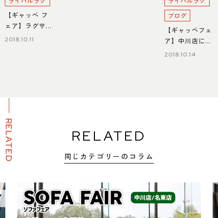
ライバルラグ
ライバルラグ
【ギャッベ フ
ブログ
ェア】ラグサイ
【ギャッベフェ
ズのご紹介
2018.10.11
ア】中川店に伝
道師来店！
2018.10.14
RELATED
RELATED
同じカテゴリーのコラム