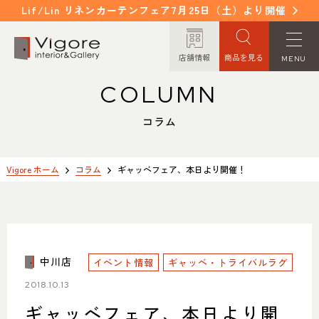
Lif/Lin リネンカーテンフェア7月25日（土）より開催
店舗情報
商品を見る
MENU
COLUMN
HOME
WORKS
ホーム
納入事例
コラム
EVENT / NEWS
FAQ
イベント/ニュース
よくあるご質問
Vigore ホーム
コラム
ギャッベフェア、本日より開催！
CONCEPT
COLUMN
コンセプト
コラム
中川店
イベント情報
ORDER MADE
ギャッベ・トライバルラグ
ITEM
オーダーメイド
商品紹介
2018.10.13
ギャッベフェア、本日より開