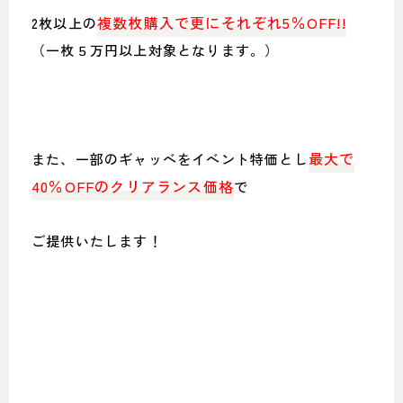
052-361-5551
複数枚購入で更にそれぞれ5％OFF!!
2枚以上の
タップで電話をかける
（一枚５万円以上対象となります。）
名東店
最大で
また、一部のギャッベをイベント特価とし
住所
〒465-0057 名古屋市名東区陸
前町26
Google map
40％OFFのクリアランス価格
で
営業時間
平日 11：00～18：00
土・日・祝 11：00～19：00
定休日
水曜日（祝日は営業）
ご提供いたします！
052-734-8477
タップで電話をかける