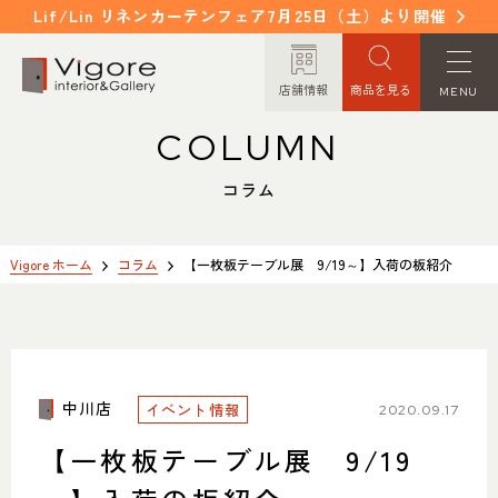
Lif/Lin リネンカーテンフェア7月25日（土）より開催
店舗情報
商品を見る
MENU
COLUMN
HOME
WORKS
ホーム
納入事例
コラム
EVENT / NEWS
FAQ
イベント/ニュース
よくあるご質問
Vigore ホーム
コラム
【一枚板テーブル展 9/19～】入荷の板紹介
CONCEPT
COLUMN
コンセプト
コラム
中川店
イベント情報
ORDER MADE
ITEM
2020.09.17
オーダーメイド
商品紹介
【一枚板テーブル展 9/19