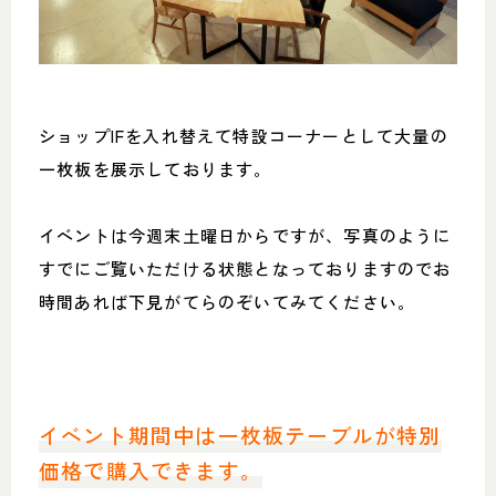
052-361-5551
タップで電話をかける
ショップIFを入れ替えて特設コーナーとして大量の
名東店
一枚板を展示しております。
住所
〒465-0057 名古屋市名東区陸
前町26
Google map
イベントは今週末土曜日からですが、写真のように
営業時間
平日 11：00～18：00
土・日・祝 11：00～19：00
すでにご覧いただける状態となっておりますのでお
定休日
水曜日（祝日は営業）
時間あれば下見がてらのぞいてみてください。
052-734-8477
タップで電話をかける
イベント期間中は一枚板テーブルが特別
価格で購入できます。