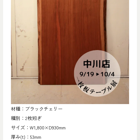
材種：ブラックチェリー
種別：2枚矧ぎ
サイズ：W1,800×D930mm
厚み(t)：53mm