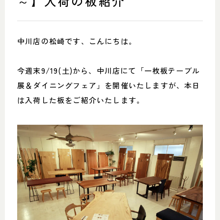
～】入荷の板紹介
SHOP INFO
CONTACT
店舗情報
お問い合わせ
NAKAGAWA
中川店の松崎です、こんにちは。
PRIVACY POLICY
中川店
プライバシーポリシー
MEITO
TRANSACTION
今週末9/19(土)から、中川店にて「一枚板テーブル
名東店
特定商取引法に基づく表記
展＆ダイニングフェア」を開催いたしますが、本日
は入荷した板をご紹介いたします。
中川店
住所
〒454-0825 名古屋市中川区好
本町1-107
Google map
営業時間
平日 11：00～18：00
土・日・祝 11：00～19：00
定休日
水曜日（祝日は営業）