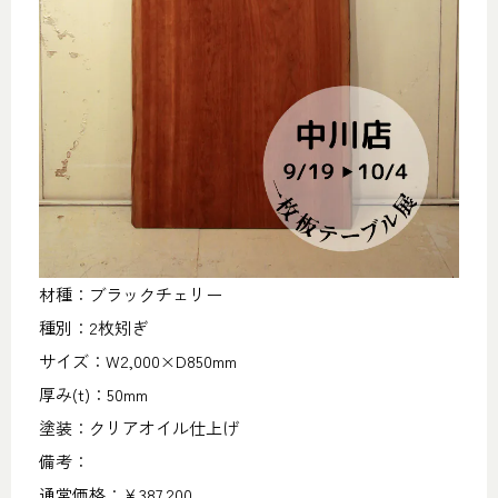
材種：ブラックチェリー
種別：2枚矧ぎ
サイズ：W2,000×D850mm
厚み(t)：50mm
塗装：クリアオイル仕上げ
備考：
通常価格：￥387,200