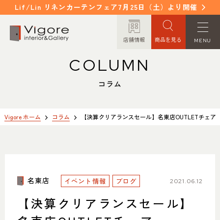
Lif/Lin リネンカーテンフェア7月25日（土）より開催
店舗情報
商品を見る
MENU
COLUMN
HOME
WORKS
ホーム
納入事例
コラム
EVENT / NEWS
FAQ
イベント/ニュース
よくあるご質問
Vigore ホーム
コラム
【決算クリアランスセール】名東店OUTLETチェア
CONCEPT
COLUMN
コンセプト
コラム
名東店
イベント情報
ORDER MADE
ブログ
ITEM
2021.06.12
オーダーメイド
商品紹介
【決算クリアランスセール】