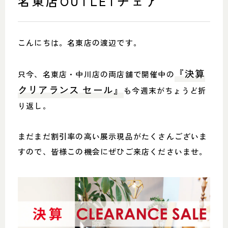
名東店OUTLETチェア
SHOP INFO
CONTACT
店舗情報
お問い合わせ
NAKAGAWA
こんにちは。名東店の渡辺です。
PRIVACY POLICY
中川店
プライバシーポリシー
MEITO
TRANSACTION
『決算
只今、名東店・中川店の両店舗で開催中の
名東店
特定商取引法に基づく表記
クリアランス セール』
も今週末がちょうど折
り返し。
まだまだ割引率の高い展示現品がたくさんございま
中川店
すので、皆様この機会にぜひご来店くださいませ。
住所
〒454-0825 名古屋市中川区好
本町1-107
Google map
営業時間
平日 11：00～18：00
土・日・祝 11：00～19：00
定休日
水曜日（祝日は営業）