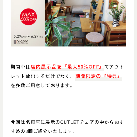
052-361-5551
タップで電話をかける
名東店
住所
〒465-0057 名古屋市名東区陸
前町26
Google map
店内展示品を『最大50％OFF』
期間中は
でアウト
営業時間
平日 11：00～18：00
土・日・祝 11：00～19：00
期間限定の『特典』
レット放出するだけでなく、
定休日
水曜日（祝日は営業）
を多数ご用意しております。
052-734-8477
タップで電話をかける
今回は名東店に展示のOUTLETチェアの中からおす
すめの3脚ご紹介いたします。