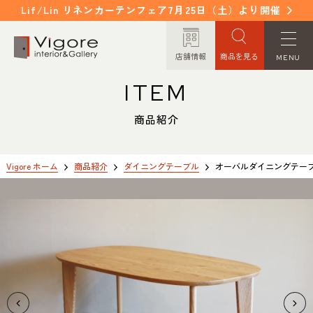
Lif/Lin リネンカーテンフェア7月25日（土）より開催
店舗情報
商品を見る
MENU
ITEM
HOME
WORKS
ホーム
納入事例
商品紹介
EVENT / NEWS
FAQ
イベント/ニュース
よくあるご質問
Vigore ホーム
商品紹介
ダイニングテーブル
オーバルダイニングテーブル
CONCEPT
COLUMN
コンセプト
コラム
ORDER MADE
ITEM
オーダーメイド
商品紹介