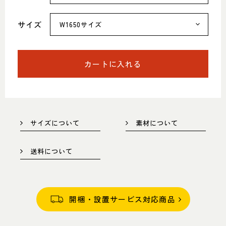
052-361-5551
サイズ
タップで電話をかける
カートに入れる
名東店
住所
〒465-0057 名古屋市名東区陸
前町26
Google map
営業時間
平日 11：00～18：00
土・日・祝 11：00～19：00
サイズについて
素材について
定休日
水曜日（祝日は営業）
送料について
052-734-8477
タップで電話をかける
開梱・設置サービス対応商品