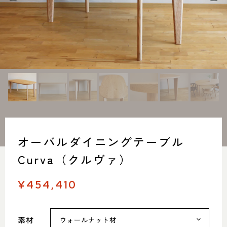
SHOP INFO
CONTACT
店舗情報
お問い合わせ
NAKAGAWA
PRIVACY POLICY
中川店
プライバシーポリシー
MEITO
TRANSACTION
名東店
特定商取引法に基づく表記
オーバルダイニングテーブル
中川店
Curva（クルヴァ）
住所
〒454-0825 名古屋市中川区好
本町1-107
Google map
¥454,410
営業時間
平日 11：00～18：00
土・日・祝 11：00～19：00
定休日
水曜日（祝日は営業）
素材