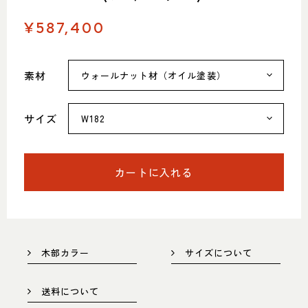
052-361-5551
¥587,400
タップで電話をかける
素材
名東店
サイズ
住所
〒465-0057 名古屋市名東区陸
前町26
Google map
営業時間
平日 11：00～18：00
土・日・祝 11：00～19：00
カートに入れる
定休日
水曜日（祝日は営業）
052-734-8477
タップで電話をかける
木部カラー
サイズについて
送料について