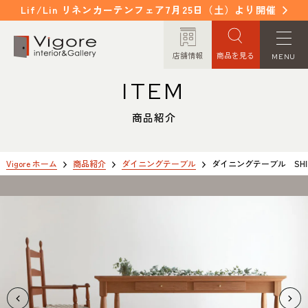
Lif/Lin リネンカーテンフェア7月25日（土）より開催
店舗情報
商品を見る
MENU
ITEM
HOME
WORKS
ホーム
納入事例
商品紹介
EVENT / NEWS
FAQ
イベント/ニュース
よくあるご質問
Vigore ホーム
商品紹介
ダイニングテーブル
ダイニングテーブル SHIR
CONCEPT
COLUMN
コンセプト
コラム
ORDER MADE
ITEM
オーダーメイド
商品紹介