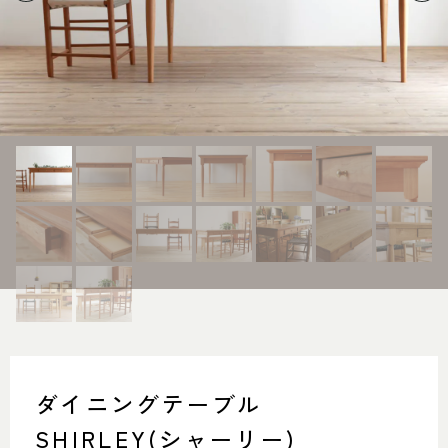
SHOP INFO
CONTACT
店舗情報
お問い合わせ
NAKAGAWA
PRIVACY POLICY
中川店
プライバシーポリシー
MEITO
TRANSACTION
名東店
特定商取引法に基づく表記
中川店
住所
〒454-0825 名古屋市中川区好
本町1-107
Google map
営業時間
平日 11：00～18：00
土・日・祝 11：00～19：00
ダイニングテーブル
定休日
水曜日（祝日は営業）
SHIRLEY(シャーリー)