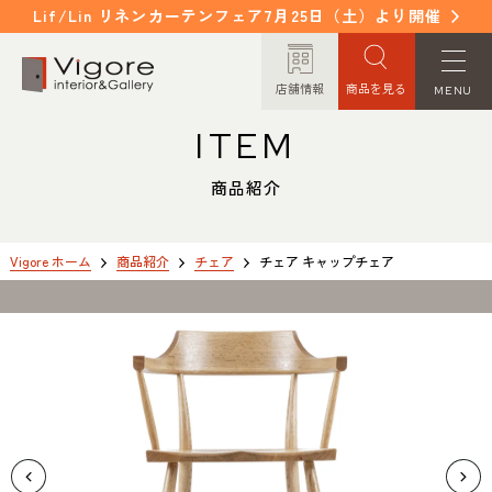
Lif/Lin リネンカーテンフェア7月25日（土）より開催
店舗情報
商品を見る
MENU
ITEM
HOME
WORKS
ホーム
納入事例
商品紹介
EVENT / NEWS
FAQ
イベント/ニュース
よくあるご質問
Vigore ホーム
商品紹介
チェア
チェア キャップチェア
CONCEPT
COLUMN
コンセプト
コラム
ORDER MADE
ITEM
オーダーメイド
商品紹介