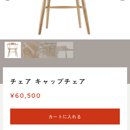
SHOP INFO
CONTACT
店舗情報
お問い合わせ
NAKAGAWA
PRIVACY POLICY
中川店
プライバシーポリシー
MEITO
TRANSACTION
名東店
特定商取引法に基づく表記
チェア キャップチェア
中川店
住所
〒454-0825 名古屋市中川区好
¥60,500
本町1-107
Google map
営業時間
平日 11：00～18：00
土・日・祝 11：00～19：00
カートに入れる
定休日
水曜日（祝日は営業）