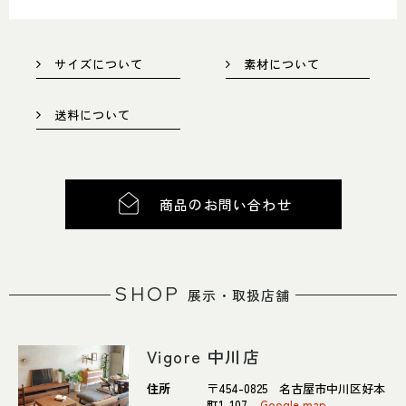
052-361-5551
タップで電話をかける
サイズについて
素材について
送料について
名東店
住所
〒465-0057 名古屋市名東区陸
前町26
Google map
営業時間
平日 11：00～18：00
商品のお問い合わせ
土・日・祝 11：00～19：00
定休日
水曜日（祝日は営業）
052-734-8477
SHOP
展示・取扱店舗
タップで電話をかける
Vigore 中川店
住所
〒454-0825 名古屋市中川区好本
町1-107
Google map