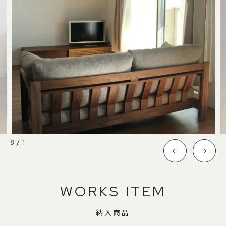
SHOP INFO
CONTACT
店舗情報
お問い合わせ
NAKAGAWA
PRIVACY POLICY
中川店
プライバシーポリシー
MEITO
TRANSACTION
名東店
特定商取引法に基づく表記
中川店
8
/
1
住所
〒454-0825 名古屋市中川区好
本町1-107
Google map
営業時間
平日 11：00～18：00
WORKS ITEM
土・日・祝 11：00～19：00
定休日
水曜日（祝日は営業）
納入商品