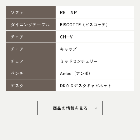
052-361-5551
ソファ
RB ３P
タップで電話をかける
ダイニングテーブル
BISCOTTE（ビスコッテ）
チェア
CHーV
名東店
チェア
キャップ
住所
〒465-0057 名古屋市名東区陸
前町26
Google map
チェア
ミッドセンチェリー
営業時間
平日 11：00～18：00
ベンチ
Ambo（アンボ）
土・日・祝 11：00～19：00
定休日
水曜日（祝日は営業）
デスク
DK０６デスクキャビネット
052-734-8477
商品の情報を見る
タップで電話をかける