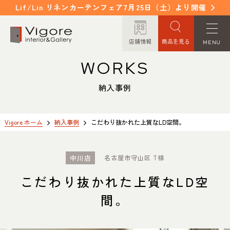
Lif/Lin リネンカーテンフェア7月25日（土）より開催
店舗情報
商品を見る
MENU
WORKS
HOME
WORKS
ホーム
納入事例
納入事例
EVENT / NEWS
FAQ
イベント/ニュース
よくあるご質問
Vigore ホーム
納入事例
こだわり抜かれた上質なLD空間。
CONCEPT
COLUMN
中川店
名古屋市守山区 T様
コンセプト
コラム
こだわり抜かれた上質なLD空
ORDER MADE
ITEM
間。
オーダーメイド
商品紹介