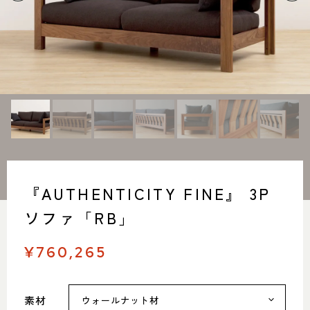
SHOP INFO
CONTACT
店舗情報
お問い合わせ
NAKAGAWA
PRIVACY POLICY
中川店
プライバシーポリシー
MEITO
TRANSACTION
名東店
特定商取引法に基づく表記
『AUTHENTICITY FINE』 3P
中川店
ソファ「RB」
住所
〒454-0825 名古屋市中川区好
本町1-107
Google map
¥760,265
営業時間
平日 11：00～18：00
土・日・祝 11：00～19：00
定休日
水曜日（祝日は営業）
素材