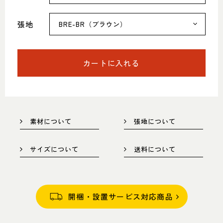
052-361-5551
張地
タップで電話をかける
カートに入れる
名東店
住所
〒465-0057 名古屋市名東区陸
前町26
Google map
営業時間
平日 11：00～18：00
土・日・祝 11：00～19：00
素材について
張地について
定休日
水曜日（祝日は営業）
サイズについて
送料について
052-734-8477
タップで電話をかける
開梱・設置サービス対応商品