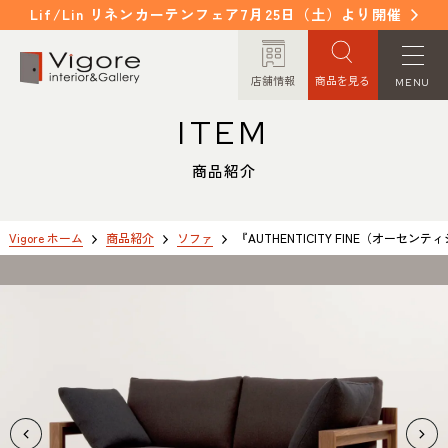
Lif/Lin リネンカーテンフェア7月25日（土）より開催
店舗情報
商品を見る
MENU
ITEM
HOME
WORKS
ホーム
納入事例
商品紹介
EVENT / NEWS
FAQ
イベント/ニュース
よくあるご質問
Vigore ホーム
商品紹介
ソファ
『AUTHENTICITY FINE（オーセ
CONCEPT
COLUMN
コンセプト
コラム
ORDER MADE
ITEM
オーダーメイド
商品紹介