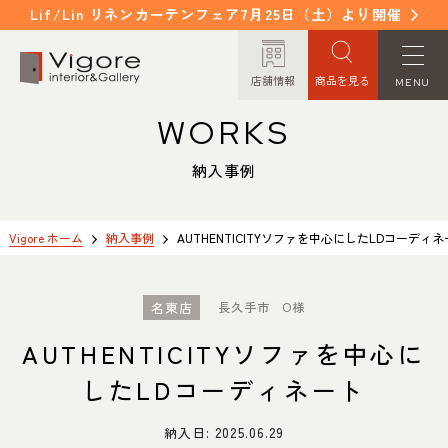
Lif/Lin リネンカーテンフェア7月25日（土）より開催
店舗情報
商品を見る
MENU
WORKS
HOME
WORKS
ホーム
納入事例
納入事例
EVENT / NEWS
FAQ
イベント/ニュース
よくあるご質問
Vigore ホーム
納入事例
AUTHENTICITYソファを中心にしたLDコーディ
CONCEPT
COLUMN
名東店
長久手市 O様
コンセプト
コラム
AUTHENTICITYソファを中心に
ORDER MADE
ITEM
したLDコーディネート
オーダーメイド
商品紹介
納入日:
2025.06.29