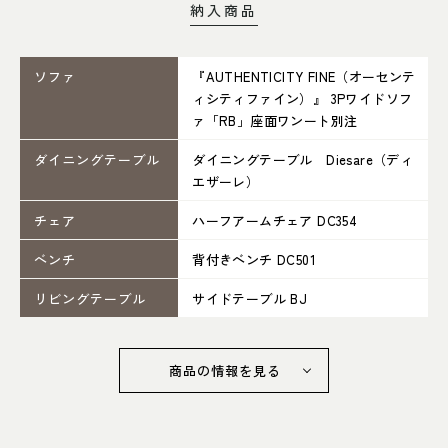
052-361-5551
納入商品
タップで電話をかける
ソファ
『AUTHENTICITY FINE（オーセンテ
ィシティファイン）』 3Pワイドソフ
ァ「RB」座面ワンート別注
名東店
ダイニングテーブル
ダイニングテーブル Diesare（ディ
住所
〒465-0057 名古屋市名東区陸
エザーレ）
前町26
Google map
営業時間
平日 11：00～18：00
チェア
ハーフアームチェア DC354
土・日・祝 11：00～19：00
ベンチ
背付きベンチ DC501
定休日
水曜日（祝日は営業）
リビングテーブル
サイドテーブル BJ
052-734-8477
タップで電話をかける
商品の情報を見る