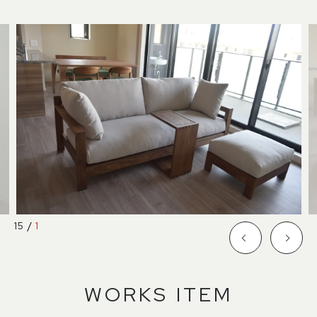
SHOP INFO
CONTACT
店舗情報
お問い合わせ
NAKAGAWA
PRIVACY POLICY
中川店
プライバシーポリシー
MEITO
TRANSACTION
名東店
特定商取引法に基づく表記
中川店
15
/
1
住所
〒454-0825 名古屋市中川区好
本町1-107
Google map
営業時間
平日 11：00～18：00
土・日・祝 11：00～19：00
WORKS ITEM
定休日
水曜日（祝日は営業）