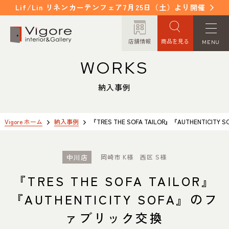
Lif/Lin リネンカーテンフェア7月25日（土）より開催
店舗情報
商品を見る
MENU
WORKS
HOME
WORKS
ホーム
納入事例
納入事例
EVENT / NEWS
FAQ
イベント/ニュース
よくあるご質問
Vigore ホーム
納入事例
『TRES THE SOFA TAILOR』『AUTHENTICI
CONCEPT
COLUMN
中川店
岡崎市 K様 西区 S様
コンセプト
コラム
『TRES THE SOFA TAILOR』
ORDER MADE
ITEM
『AUTHENTICITY SOFA』のフ
オーダーメイド
商品紹介
ァブリック交換