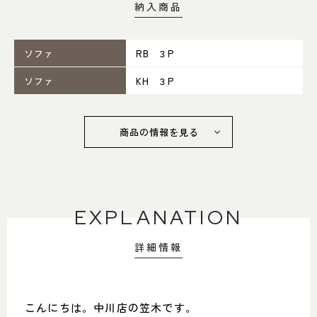
納入商品
052-361-5551
タップで電話をかける
ソファ
RB ３P
ソファ
KH ３P
名東店
住所
〒465-0057 名古屋市名東区陸
商品の情報を見る
前町26
Google map
営業時間
平日 11：00～18：00
土・日・祝 11：00～19：00
定休日
水曜日（祝日は営業）
EXPLANATION
052-734-8477
詳細情報
タップで電話をかける
こんにちは。中川店の笠木です。