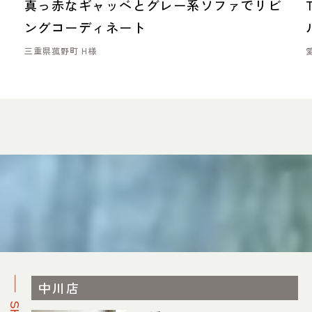
イ
真っ赤なギャッベとグレー系ソファでリビ
ングコーディネート
三重県菰野町 H様
中川店