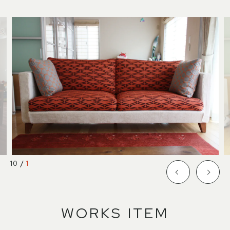
SHOP INFO
CONTACT
店舗情報
お問い合わせ
NAKAGAWA
PRIVACY POLICY
中川店
プライバシーポリシー
MEITO
TRANSACTION
名東店
特定商取引法に基づく表記
中川店
10
/
1
住所
〒454-0825 名古屋市中川区好
本町1-107
Google map
営業時間
平日 11：00～18：00
土・日・祝 11：00～19：00
WORKS ITEM
定休日
水曜日（祝日は営業）