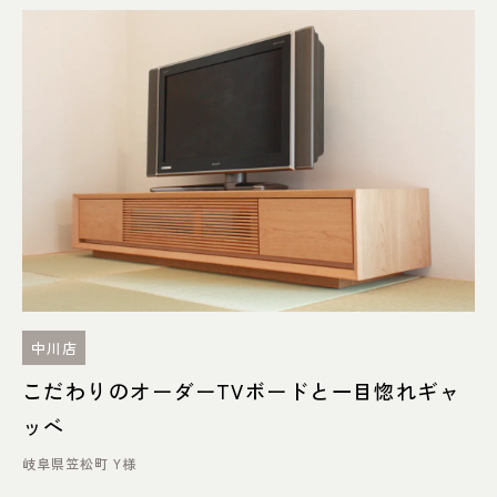
中川店
こだわりのオーダーTVボードと一目惚れギャ
ッベ
岐阜県笠松町 Y様