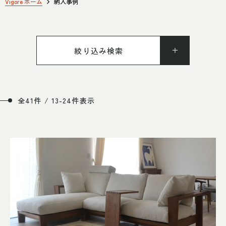
SHOP INFO
CONTACT
Vigore ホーム
納入事例
ギャッベ・トライバル
店舗情報
お問い合わせ
収納家具
ラグ
NAKAGAWA
PRIVACY POLICY
ラグ・玄関マット
カーテン
中川店
絞り込み検索
プライバシーポリシー
MEITO
TRANSACTION
ドレッサー
デスク
名東店
特定商取引法に基づく表記
全41件 / 13-24件表示
照明
小物
オーダーメイド家具
アウトレット
中川店
住所
〒454-0825 名古屋市中川区好
本町1-107
Google map
営業時間
平日 11：00～18：00
素材で探す
土・日・祝 11：00～19：00
定休日
水曜日（祝日は営業）
ウォールナット材
ブラックチェリー材