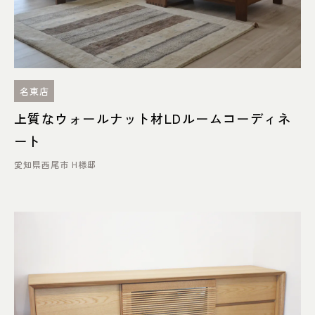
052-361-5551
タップで電話をかける
オーク材
メープル材
アッシュ材・タモ材
パイン材
名東店
名東店
上質なウォールナット材LDルームコーディネ
その他
住所
〒465-0057 名古屋市名東区陸
前町26
Google map
ート
営業時間
平日 11：00～18：00
愛知県西尾市 H様邸
土・日・祝 11：00～19：00
定休日
水曜日（祝日は営業）
ブランドで探す
052-734-8477
TRES THE SOFA
Vigore オリジナル家
TAILOR（トレス ザ ソ
タップで電話をかける
具
ファテーラー）
AUTHENTICITY
広松木工