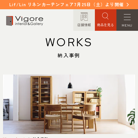
Lif/Lin リネンカーテンフェア7月25日（土）より開催
店舗情報
商品を見る
MENU
アイテムで探す
WORKS
HOME
WORKS
ホーム
納入事例
納入事例
ソファ
パーソナルソファ
EVENT / NEWS
FAQ
イベント/ニュース
よくあるご質問
低座椅子・座椅子
ダイニングテーブル
CONCEPT
COLUMN
チェア
スツール
コンセプト
コラム
ベンチ
テレビボード
ORDER MADE
ITEM
オーダーメイド
商品紹介
リビングボード
リビングテーブル