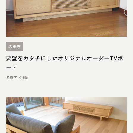
ヒラシマ
MONOMONO
宮崎椅子製作所
ISU WORKS
イストク
AWAZA
名東店
要望をカタチにしたオリジナルオーダーTVボ
SIKI FURNITURE
ハグみじゅうたん
ード
名東区 K様邸
Lif/Lin（リフリン）
DENTO
APROZ
WERNER
フローリングの色で探す