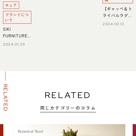
チェア
【ギャッベ＆ト
ブランドにつ
ライバルラグ
いて
フェア】大きめ
2024.02.13
ラグサイズのご
SIKI
紹介
FURNITURE（
シキファニチ
2024.01.29
ア）について
RELATED
RELATED
同じカテゴリーのコラム