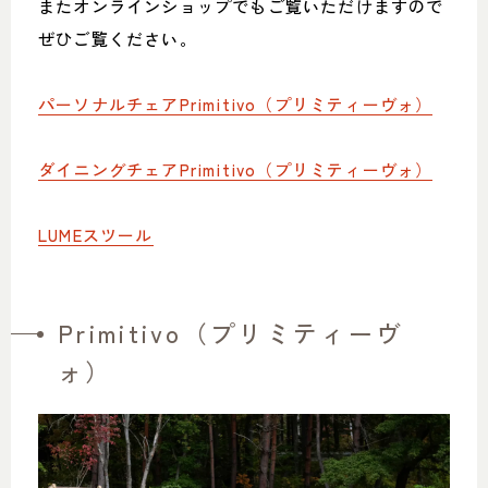
またオンラインショップでもご覧いただけますので
052-361-5551
ぜひご覧ください。
タップで電話をかける
パーソナルチェアPrimitivo（プリミティーヴォ）
名東店
ダイニングチェアPrimitivo（プリミティーヴォ）
住所
〒465-0057 名古屋市名東区陸
前町26
Google map
LUMEスツール
営業時間
平日 11：00～18：00
土・日・祝 11：00～19：00
定休日
水曜日（祝日は営業）
Primitivo（プリミティーヴ
052-734-8477
ォ）
タップで電話をかける