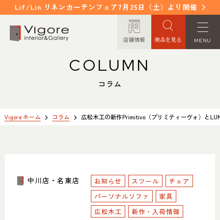
Lif/Lin リネンカーテンフェア7月25日（土）より開催
店舗情報
商品を見る
MENU
COLUMN
HOME
WORKS
ホーム
納入事例
コラム
EVENT / NEWS
FAQ
イベント/ニュース
よくあるご質問
Vigore ホーム
コラム
広松木工の新作Primitivo（プリミティーヴォ）と
CONCEPT
COLUMN
コンセプト
コラム
中川店・名東店
お知らせ
ORDER MADE
スツール
チェア
ITEM
オーダーメイド
商品紹介
パーソナルソファ
家具
広松木工
新作・入荷情報