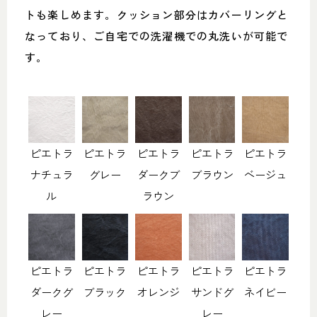
トも楽しめます。クッション部分はカバーリングと
なっており、ご自宅での洗濯機での丸洗いが可能で
す。
ピエトラ
ピエトラ
ピエトラ
ピエトラ
ピエトラ
ナチュラ
グレー
ダークブ
ブラウン
ベージュ
ル
ラウン
ピエトラ
ピエトラ
ピエトラ
ピエトラ
ピエトラ
ダークグ
ブラック
オレンジ
サンドグ
ネイビー
レー
レー