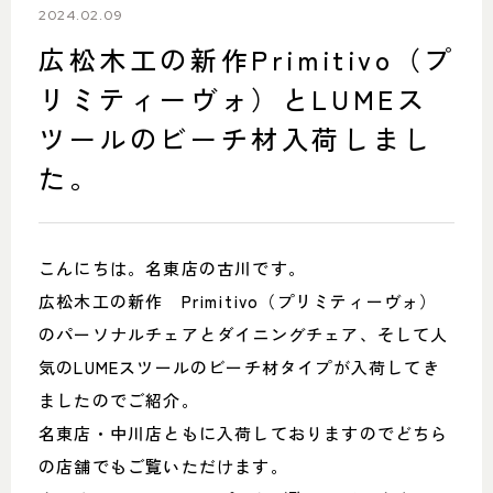
SHOP INFO
CONTACT
2024.02.09
店舗情報
お問い合わせ
広松木工の新作Primitivo（プ
NAKAGAWA
リミティーヴォ）とLUMEス
PRIVACY POLICY
中川店
プライバシーポリシー
ツールのビーチ材入荷しまし
MEITO
TRANSACTION
た。
名東店
特定商取引法に基づく表記
こんにちは。名東店の古川です。
広松木工の新作 Primitivo（プリミティーヴォ）
中川店
のパーソナルチェアとダイニングチェア、そして人
住所
〒454-0825 名古屋市中川区好
気のLUMEスツールのビーチ材タイプが入荷してき
本町1-107
Google map
ましたのでご紹介。
営業時間
平日 11：00～18：00
土・日・祝 11：00～19：00
名東店・中川店ともに入荷しておりますのでどちら
定休日
水曜日（祝日は営業）
の店舗でもご覧いただけます。