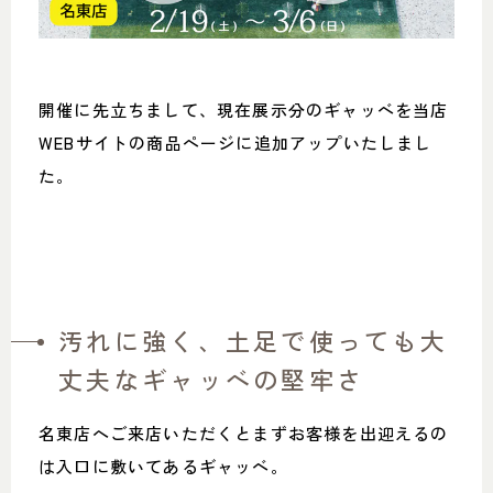
052-361-5551
タップで電話をかける
開催に先立ちまして、現在展示分のギャッベを当店
名東店
WEBサイトの商品ページに追加アップいたしまし
た。
住所
〒465-0057 名古屋市名東区陸
前町26
Google map
営業時間
平日 11：00～18：00
土・日・祝 11：00～19：00
定休日
水曜日（祝日は営業）
汚れに強く、土足で使っても大
052-734-8477
丈夫なギャッベの堅牢さ
タップで電話をかける
名東店へご来店いただくとまずお客様を出迎えるの
は入口に敷いてあるギャッベ。