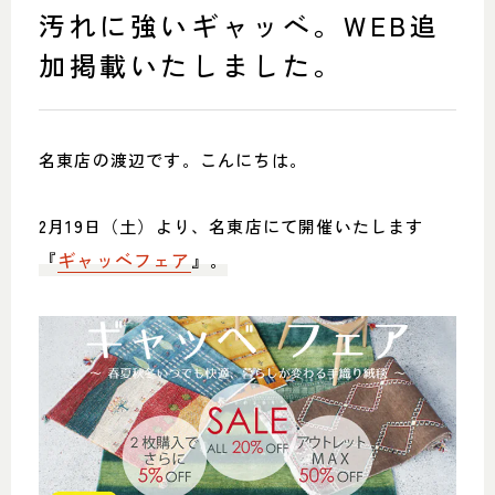
SHOP INFO
CONTACT
汚れに強いギャッベ。WEB追
店舗情報
お問い合わせ
加掲載いたしました。
NAKAGAWA
PRIVACY POLICY
中川店
プライバシーポリシー
MEITO
TRANSACTION
名東店の渡辺です。こんにちは。
名東店
特定商取引法に基づく表記
2月19日（土）より、名東店にて開催いたします
『
ギャッベフェア
』
。
中川店
住所
〒454-0825 名古屋市中川区好
本町1-107
Google map
営業時間
平日 11：00～18：00
土・日・祝 11：00～19：00
定休日
水曜日（祝日は営業）