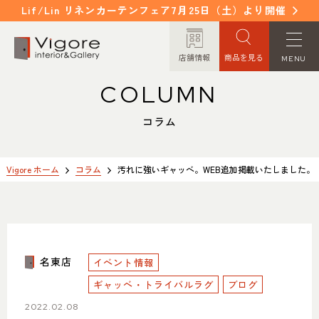
Lif/Lin リネンカーテンフェア7月25日（土）より開催
店舗情報
商品を見る
MENU
COLUMN
HOME
WORKS
ホーム
納入事例
コラム
EVENT / NEWS
FAQ
イベント/ニュース
よくあるご質問
Vigore ホーム
コラム
汚れに強いギャッベ。WEB追加掲載いたしました。
CONCEPT
COLUMN
コンセプト
コラム
名東店
イベント情報
ORDER MADE
ITEM
オーダーメイド
商品紹介
ギャッベ・トライバルラグ
ブログ
2022.02.08