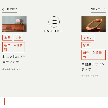
PREV
NEXT
BACK LIST
家具
小物
チェア
新作・入荷情
家具
報
新作・入荷情
おしゃれなヴァ
報
ニティミラー入
高難度デザイン
荷
2022.02.07
チェア
「ANELLO」入
2022.02.12
荷