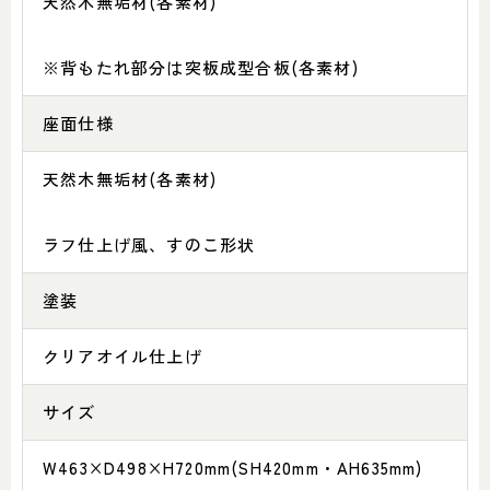
天然木無垢材(各素材)
※背もたれ部分は突板成型合板(各素材)
座面仕様
天然木無垢材(各素材)
ラフ仕上げ風、すのこ形状
塗装
クリアオイル仕上げ
サイズ
W463×D498×H720mm(SH420mm・AH635mm)