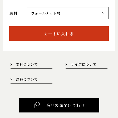
052-361-5551
素材
タップで電話をかける
カートに入れる
名東店
住所
〒465-0057 名古屋市名東区陸
前町26
Google map
営業時間
平日 11：00～18：00
土・日・祝 11：00～19：00
素材について
サイズについて
定休日
水曜日（祝日は営業）
送料について
052-734-8477
タップで電話をかける
商品のお問い合わせ