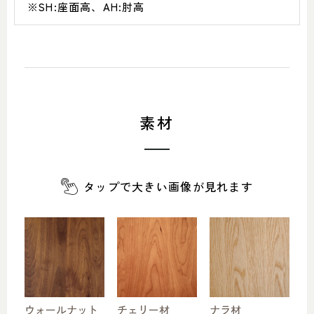
※SH:座面高、AH:肘高
素材
タップで大きい画像が見れます
ウォールナット
チェリー材
ナラ材