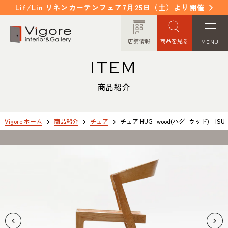
Lif/Lin リネンカーテンフェア7月25日（土）より開催
店舗情報
商品を見る
MENU
ITEM
HOME
WORKS
ホーム
納入事例
商品紹介
EVENT / NEWS
FAQ
イベント/ニュース
よくあるご質問
Vigore ホーム
商品紹介
チェア
チェア HUG_wood(ハグ_ウッド) IS
CONCEPT
COLUMN
コンセプト
コラム
ORDER MADE
ITEM
オーダーメイド
商品紹介