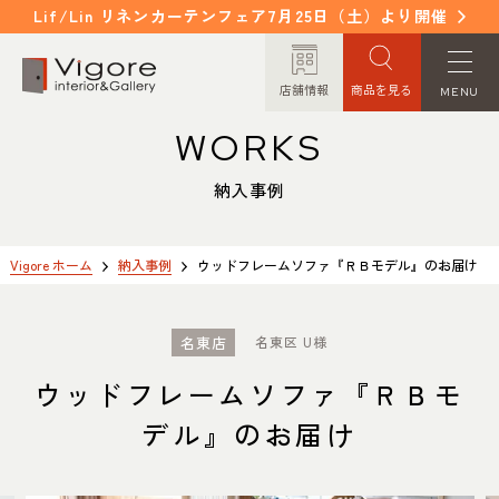
Lif/Lin リネンカーテンフェア7月25日（土）より開催
店舗情報
商品を見る
MENU
WORKS
HOME
WORKS
ホーム
納入事例
納入事例
EVENT / NEWS
FAQ
イベント/ニュース
よくあるご質問
Vigore ホーム
納入事例
ウッドフレームソファ『ＲＢモデル』のお届け
CONCEPT
COLUMN
名東店
名東区 U様
コンセプト
コラム
ウッドフレームソファ『ＲＢモ
ORDER MADE
ITEM
デル』のお届け
オーダーメイド
商品紹介