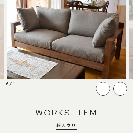
SHOP INFO
CONTACT
店舗情報
お問い合わせ
NAKAGAWA
PRIVACY POLICY
中川店
プライバシーポリシー
MEITO
TRANSACTION
名東店
特定商取引法に基づく表記
中川店
6
/
1
住所
〒454-0825 名古屋市中川区好
本町1-107
Google map
営業時間
平日 11：00～18：00
WORKS ITEM
土・日・祝 11：00～19：00
定休日
水曜日（祝日は営業）
納入商品