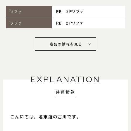
052-361-5551
ソファ
RB ３Pソファ
タップで電話をかける
ソファ
RB ２Pソファ
名東店
商品の情報を見る
住所
〒465-0057 名古屋市名東区陸
前町26
Google map
営業時間
平日 11：00～18：00
土・日・祝 11：00～19：00
EXPLANATION
定休日
水曜日（祝日は営業）
052-734-8477
詳細情報
タップで電話をかける
こんにちは。名東店の古川です。