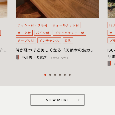
アッシュ材・タモ材
ウォールナット材
IS
オーク材
パイン材
ブラックチェリー材
オ
メープル材
メンテナンス
家具
ブ
のチェ
時が経つほど美しくなる『天然木の魅力』
IS
り
中川店・名東店
2024.07.19
VIEW MORE