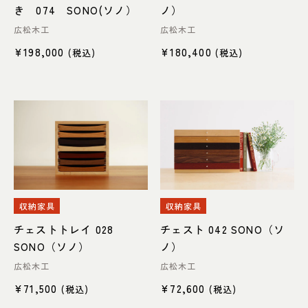
052-361-5551
き 074 SONO(ソノ）
ノ）
それぞれの天然木の特徴について
広松木工
広松木工
タップで電話をかける
オーク材
メープル材
¥
198,000
¥
180,400
(税込)
(税込)
アッシュ材・タモ材
パイン材
名東店
その他
住所
〒465-0057 名古屋市名東区陸
前町26
Google map
営業時間
平日 11：00～18：00
土・日・祝 11：00～19：00
定休日
水曜日（祝日は営業）
ブランドで探す
収納家具
収納家具
052-734-8477
チェストトレイ 028
チェスト 042 SONO（ソ
TRES THE SOFA
Vigore オリジナル家
TAILOR（トレス ザ ソ
タップで電話をかける
SONO（ソノ）
ノ）
具
ファテーラー）
広松木工
広松木工
¥
71,500
¥
72,600
AUTHENTICITY
広松木工
(税込)
(税込)