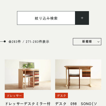
SHOP INFO
CONTACT
『さくらんぼ』よりも少し大きく赤黒い実の成る木です。
ギャッベ・トライバル
アメリカンチェリーと聞くとわかりやすいですね。
店舗情報
お問い合わせ
収納家具
ラグ
滑らかな木肌と、柔らかさを感じる優し木目が印象的で、
NAKAGAWA
Vigoreでは女性人気の高い樹種。
絞り込み検索
PRIVACY POLICY
ラグ・玄関マット
カーテン
中川店
プライバシーポリシー
加工性に優れていて安定した材質で供給されるため古くか
MEITO
ら高級家具材やフローリング材として用いられています。
TRANSACTION
ドレッサー
デスク
チェリー材最大の特徴は、経年による劇的な色味の変化と
名東店
特定商取引法に基づく表記
全283件 / 271-283件表示
新着順
そのスピードです。初めは淡い薄桃色をしていますが、
徐々に赤褐色に変化していき数ヶ月後には違いがはっきり
照明
小物
わかるほど。最終的には深みのある飴色となり、時間の流
れを感じさせてくれます。
オーダーメイド家具
アウトレット
中川店
また、チェリー材の家具の中には「ガムポケット」と呼ば
れる木の成長過程で樹液が固まってできた黒い斑点模様が
住所
〒454-0825 名古屋市中川区好
みられますが、これはその木の個性であり、キャラクター
本町1-107
Google map
マークとして親しまれています。
営業時間
平日 11：00～18：00
素材で探す
土・日・祝 11：00～19：00
素材についての詳細は以下のページをご覧くださいませ。
ドレッサー
デスク
定休日
水曜日（祝日は営業）
天然木の節や木目について
ドレッサーデスクミラー付
デスク 098 SONO(ソ
天然木の経年変化について
ウォールナット材
ブラックチェリー材