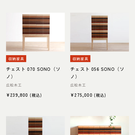
ヒラシマ
MONOMONO
宮崎椅子製作所
ISU WORKS
イストク
AWAZA
収納家具
収納家具
SIKI FURNITURE
ハグみじゅうたん
チェスト 070 SONO（ソ
チェスト 056 SONO（ソ
ノ）
ノ）
Lif/Lin（リフリン）
DENTO
広松木工
広松木工
¥
239,800
¥
275,000
(税込)
(税込)
APROZ
WERNER