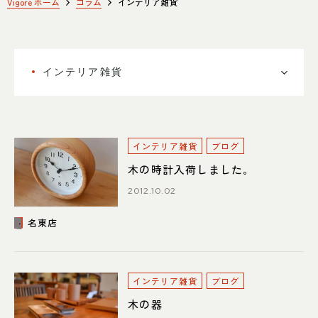
SHOP INFO
CONTACT
Vigore ホーム
コラム
インテリア雑貨
店舗情報
お問い合わせ
NAKAGAWA
PRIVACY POLICY
中川店
インテリア雑貨
プライバシーポリシー
MEITO
TRANSACTION
名東店
特定商取引法に基づく表記
インテリア雑貨
ブログ
木の時計入荷しました。
2012.10.02
中川店
名東店
住所
〒454-0825 名古屋市中川区好
本町1-107
Google map
営業時間
平日 11：00～18：00
土・日・祝 11：00～19：00
インテリア雑貨
ブログ
定休日
水曜日（祝日は営業）
木の器