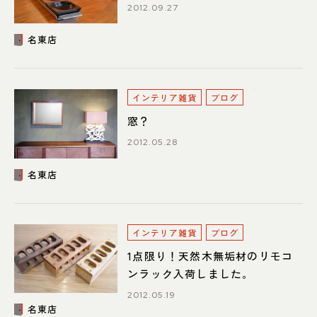
052-361-5551
2012.09.27
タップで電話をかける
名東店
名東店
インテリア雑貨
ブログ
窓？
住所
〒465-0057 名古屋市名東区陸
前町26
Google map
2012.05.28
営業時間
平日 11：00～18：00
土・日・祝 11：00～19：00
名東店
定休日
水曜日（祝日は営業）
052-734-8477
インテリア雑貨
ブログ
タップで電話をかける
1点限り！天然木無垢材のリモコ
ンラック入荷しました。
2012.05.19
名東店