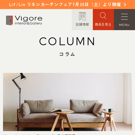
Lif/Lin リネンカーテンフェア7月25日（土）より開催
店舗情報
商品を見る
MENU
COLUMN
HOME
WORKS
ホーム
納入事例
コラム
EVENT / NEWS
FAQ
イベント/ニュース
よくあるご質問
CONCEPT
COLUMN
コンセプト
コラム
ORDER MADE
ITEM
オーダーメイド
商品紹介