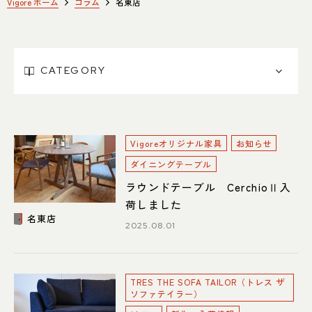
SHOP INFO
CONTACT
Vigore ホーム
コラム
名東店
店舗情報
お問い合わせ
NAKAGAWA
PRIVACY POLICY
中川店
CATEGORY
プライバシーポリシー
MEITO
TRANSACTION
名東店
特定商取引法に基づく表記
Vigoreオリジナル家具
お知らせ
ダイニングテーブル
ラウンドテーブル CerchioⅡ入
中川店
荷しました
名東店
住所
〒454-0825 名古屋市中川区好
2025.08.01
本町1-107
Google map
営業時間
平日 11：00～18：00
土・日・祝 11：00～19：00
TRES THE SOFA TAILOR（トレス ザ
定休日
水曜日（祝日は営業）
ソファテイラー）