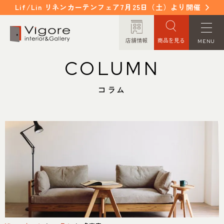
Lif/Lin リネンカーテンフェア7月25日（土）より開催
店舗情報
商品を見る
MENU
COLUMN
HOME
WORKS
ホーム
納入事例
コラム
EVENT / NEWS
FAQ
イベント/ニュース
よくあるご質問
CONCEPT
COLUMN
コンセプト
コラム
ORDER MADE
ITEM
オーダーメイド
商品紹介