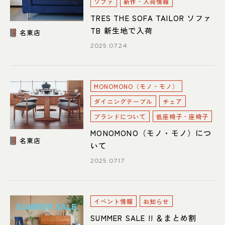
ソファ
新作・入荷情報
052-361-5551
TRES THE SOFA TAILOR ソファ
タップで電話をかける
TB 新生地で入荷
名東店
2025.07.24
名東店
MONOMONO（モノ・モノ）
住所
〒465-0057 名古屋市名東区陸
前町26
Google map
ダイニングテーブル
チェア
営業時間
平日 11：00～18：00
ブランドについて
低座椅子・座椅子
土・日・祝 11：00～19：00
定休日
水曜日（祝日は営業）
MONOMONO（モノ・モノ）につ
名東店
いて
052-734-8477
2025.07.17
タップで電話をかける
イベント情報
お知らせ
SUMMER SALE !! ＆まとめ割