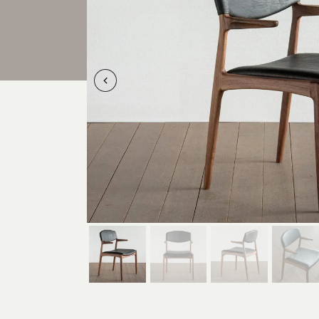
ITEM
商品紹介
中川店
住所
〒454-
107
Google 
営業時間
平日 11
土・日・祝
定休日
水曜日（
電話番号
052-361-5