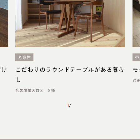
名東店
中
届け
こだわりのラウンドテーブルがある暮ら
モ
し
鈴鹿
名古屋市天白区 G様
1
/