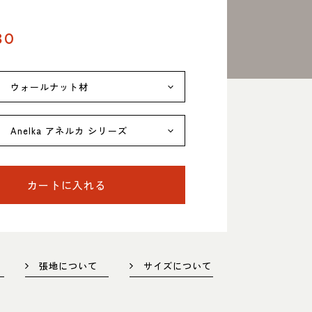
）
80
名東店
所
〒465-0057 名古屋市名東区陸前町26
Google map
業時間
平日 11：00～18：00
土・日・祝 11：00～19：00
カートに入れる
休日
水曜日（祝日は営業）
話番号
052-734-8477
張地について
サイズについて