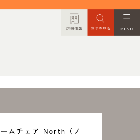
店舗情報
商品を見る
MENU
ORDER MADE
オーダーメイド
CONTACT
お問い合わせ
PRIVACY POLICY
プライバシーポリシー
ームチェア North（ノ
TRANSACTION
特定商取引法に基づく表記