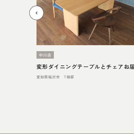
中川店
ルナット＆
変形ダイニングテーブルとチェアお
愛知県稲沢市 T様邸