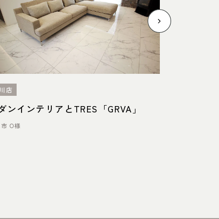
川店
名東店
ダンインテリアと
TRES「GRVA」
ソファ＆
ブラック
市 O様
名東区 S様