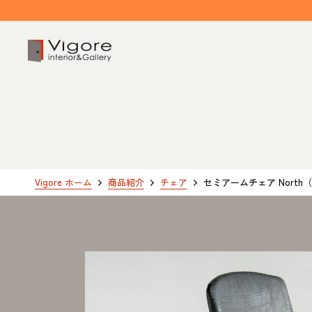
HOME
ホーム
EVENT / NEWS
Vigore ホーム
商品紹介
チェア
セミアームチェア North
イベント/ニュース
CONCEPT
コンセプト