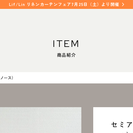
Lif/Lin リネンカーテンフェア7月25日（土）より開催
ITEM
WORKS
SHOP INFO
商品紹介
納入事例
店舗情報
NAKAGAWA
FAQ
中川店
（ノース）
よくあるご質問
MEITO
名東店
COLUMN
コラム
セミア