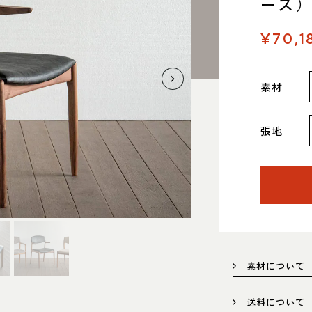
ース
¥70,1
素材
0825 名古屋市中川区好本町1-
住
張地
map
営
：00～18：00
 11：00～19：00
定
祝日は営業）
電
551
素材について
送料について